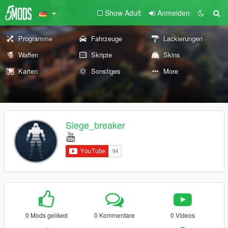
Show Adult
Anmelden
Programme
Fahrzeuge
Lackierungen
Waffen
Skripte
Skins
Karten
Sonstiges
More
Siege_breaker
0 Mods geliked
0 Kommentare
0 Videos