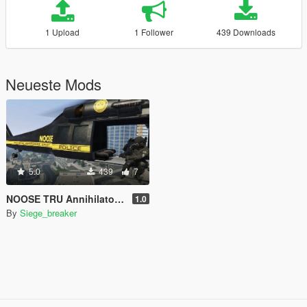
1 Upload
1 Follower
439 Downloads
Neueste Mods
5.0
439
7
NOOSE TRU Annihilator Retexture (RDE)
1.0
By
Siege_breaker