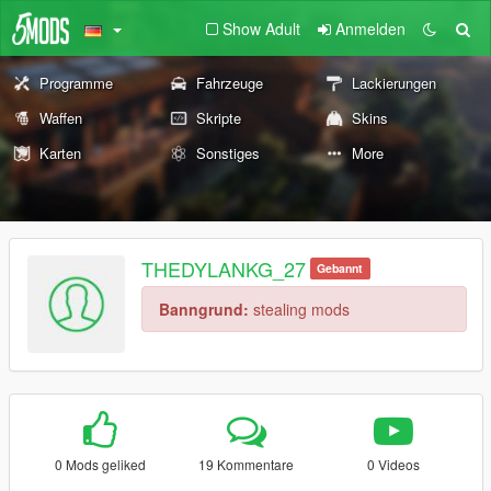
Show Adult
Anmelden
Programme
Fahrzeuge
Lackierungen
Waffen
Skripte
Skins
Karten
Sonstiges
More
THEDYLANKG_27
Gebannt
Banngrund:
stealing mods
0 Mods geliked
19 Kommentare
0 Videos