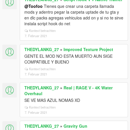
@Toofoo
Tienes que crear una carpeta llamada
mods y adentro pegar la carpeta uptade de tu gta y
en dlc packs agregas vehiculos add on y si no te sirve
instala script hook do net
Kontext betrachten
7. Februar 2021
THEDYLANKG_27
»
Improved Texture Project
GENTE EL MOD NO ESTA MUERTO AUN SIGE
COMPATIBLE Y BUENO
Kontext betrachten
7. Februar 2021
THEDYLANKG_27
»
Real | RAGE V - 4K Water
Overhaul
SE VE MAS AZUL NOMAS XD
Kontext betrachten
7. Februar 2021
THEDYLANKG_27
»
Gravity Gun