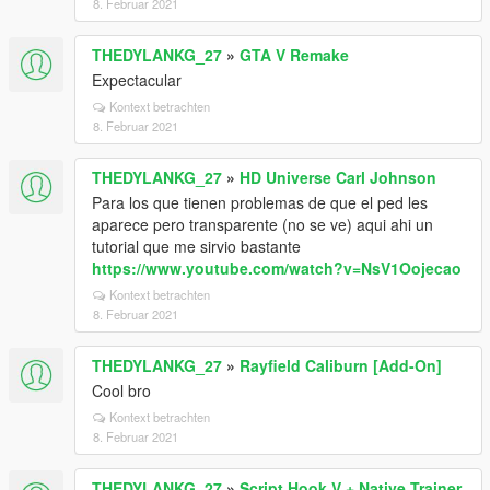
8. Februar 2021
THEDYLANKG_27
»
GTA V Remake
Expectacular
Kontext betrachten
8. Februar 2021
THEDYLANKG_27
»
HD Universe Carl Johnson
Para los que tienen problemas de que el ped les
aparece pero transparente (no se ve) aqui ahi un
tutorial que me sirvio bastante
https://www.youtube.com/watch?v=NsV1Oojecao
Kontext betrachten
8. Februar 2021
THEDYLANKG_27
»
Rayfield Caliburn [Add-On]
Cool bro
Kontext betrachten
8. Februar 2021
THEDYLANKG_27
»
Script Hook V + Native Trainer