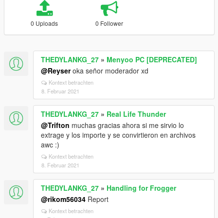
0 Uploads
0 Follower
THEDYLANKG_27
»
Menyoo PC [DEPRECATED]
@Reyser
oka señor moderador xd
Kontext betrachten
8. Februar 2021
THEDYLANKG_27
»
Real Life Thunder
@Trifton
muchas gracias ahora si me sirvio lo
extrage y los importe y se convirtieron en archivos
awc :)
Kontext betrachten
8. Februar 2021
THEDYLANKG_27
»
Handling for Frogger
@rikom56034
Report
Kontext betrachten