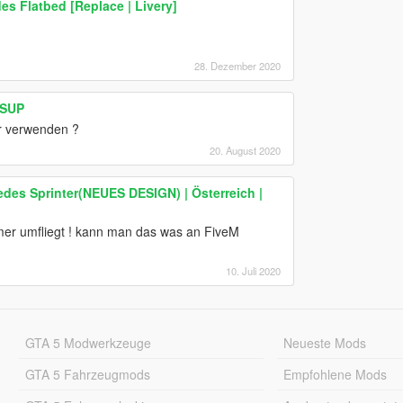
es Flatbed [Replace | Livery]
28. Dezember 2020
|SUP
r verwenden ?
20. August 2020
s Sprinter(NEUES DESIGN) | Österreich |
er umfliegt ! kann man das was an FiveM
10. Juli 2020
GTA 5 Modwerkzeuge
Neueste Mods
GTA 5 Fahrzeugmods
Empfohlene Mods