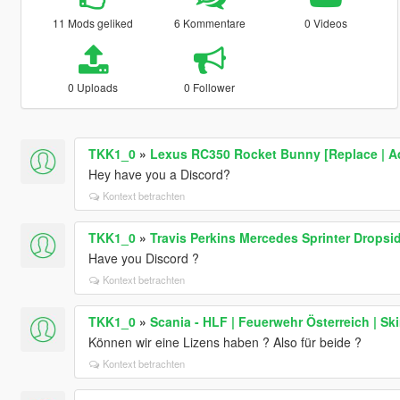
11 Mods geliked
6 Kommentare
0 Videos
0 Uploads
0 Follower
TKK1_0
»
Lexus RC350 Rocket Bunny [Replace | A
Hey have you a Discord?
Kontext betrachten
TKK1_0
»
Travis Perkins Mercedes Sprinter Dropsid
Have you Discord ?
Kontext betrachten
TKK1_0
»
Scania - HLF | Feuerwehr Österreich | Sk
Können wir eine Lizens haben ? Also für beide ?
Kontext betrachten