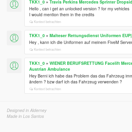
TKK1_0
»
Travis Perkins Mercedes Sprinter Dropsid
Hello , can i get an unlocked version ? for my vehicles
I would mention them in the credits
Kontext betrachten
TKK1_0
»
Malteser Rettungsdienst Uniformen EUP
Hey , kann ich die Uniformen auf meinem FiveM Serve
Kontext betrachten
TKK1_0
»
WIENER BERUFSRETTUNG Facelift Mercede
Austrian Ambulance
Hey Berni ich habe das Problem das das Fahrzeug imm
ändern ? bzw darf ich das Fahrzeug verwenden ?
Kontext betrachten
Designed in Alderney
Made in Los Santos