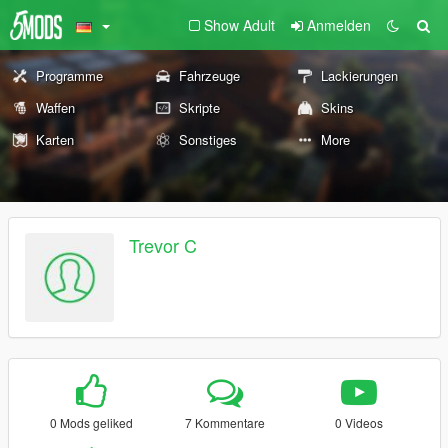
Show Adult
Anmelden
Programme
Fahrzeuge
Lackierungen
Waffen
Skripte
Skins
Karten
Sonstiges
More
Trevor C
0 Mods geliked
7 Kommentare
0 Videos