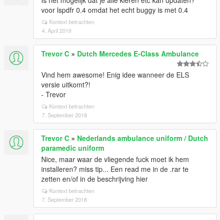
Is het mogelijk dat je alle kleren etc kan updaten?
voor lspdfr 0.4 omdat het echt buggy is met 0.4
Kontext betrachten
4. April 2019
Trevor C
»
Dutch Mercedes E-Class Ambulance
Vind hem awesome! Enig idee wanneer de ELS
versie uitkomt?!
- Trevor
Kontext betrachten
7. September 2018
Trevor C
»
Nederlands ambulance uniform / Dutch
paramedic uniform
Nice, maar waar de vliegende fuck moet ik hem
installeren? miss tip... Een read me in de .rar te
zetten en/of in de beschrijving hier
Kontext betrachten
7. September 2018