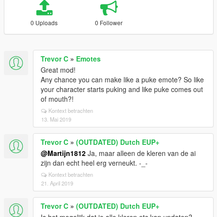
0 Uploads
0 Follower
Trevor C
»
Emotes
Great mod!
Any chance you can make like a puke emote? So like
your character starts puking and like puke comes out
of mouth?!
Kontext betrachten
13. Mai 2019
Trevor C
»
(OUTDATED) Dutch EUP+
@Martijn1812
Ja, maar alleen de kleren van de ai
zijn dan echt heel erg verneukt. -_-
Kontext betrachten
21. April 2019
Trevor C
»
(OUTDATED) Dutch EUP+