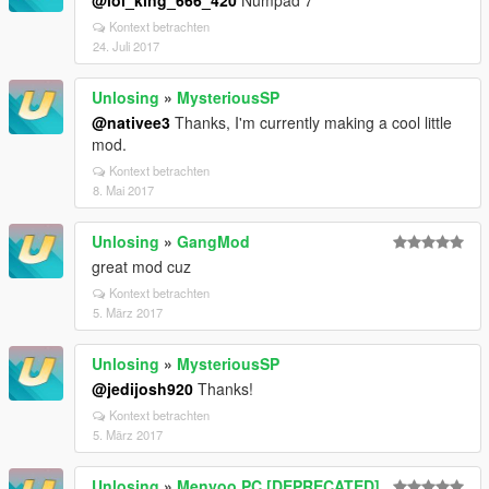
@lol_king_666_420
Numpad 7
Kontext betrachten
24. Juli 2017
Unlosing
»
MysteriousSP
@nativee3
Thanks, I'm currently making a cool little
mod.
Kontext betrachten
8. Mai 2017
Unlosing
»
GangMod
great mod cuz
Kontext betrachten
5. März 2017
Unlosing
»
MysteriousSP
@jedijosh920
Thanks!
Kontext betrachten
5. März 2017
Unlosing
»
Menyoo PC [DEPRECATED]