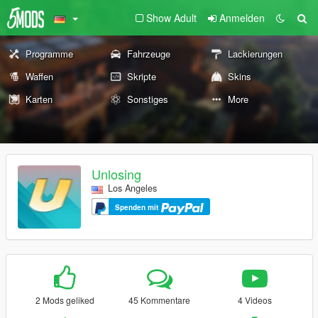
Show Adult
Anmelden
Programme
Fahrzeuge
Lackierungen
Waffen
Skripte
Skins
Karten
Sonstiges
More
Unlosing
Los Angeles
Spenden mit
2 Mods geliked
45 Kommentare
4 Videos