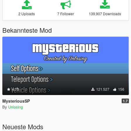
2 Uploads
7 Follower
139.907 Downloads
Bekannteste Mod
4.75
121.527
156
MysteriousSP
1.7
By
Unlosing
Neueste Mods