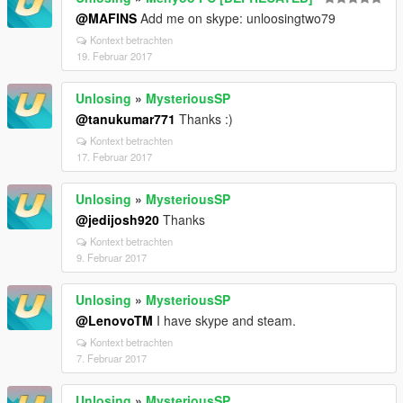
@MAFINS
Add me on skype: unloosingtwo79
Kontext betrachten
19. Februar 2017
Unlosing
»
MysteriousSP
@tanukumar771
Thanks :)
Kontext betrachten
17. Februar 2017
Unlosing
»
MysteriousSP
@jedijosh920
Thanks
Kontext betrachten
9. Februar 2017
Unlosing
»
MysteriousSP
@LenovoTM
I have skype and steam.
Kontext betrachten
7. Februar 2017
Unlosing
»
MysteriousSP