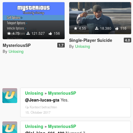
4.55
18.380
116
4.75
121.527
156
Single-Player Suicide
4.0
MysteriousSP
1.7
By
Unlosing
By
Unlosing
Unlosing
»
MysteriousSP
@Jean-lucas-gta
Yes.
Kontext betrachten
15. Oktober 2017
Unlosing
»
MysteriousSP