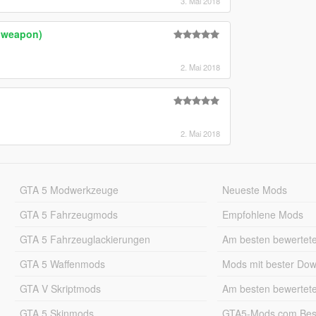
3. Mai 2018
r weapon)
2. Mai 2018
2. Mai 2018
GTA 5 Modwerkzeuge
Neueste Mods
GTA 5 Fahrzeugmods
Empfohlene Mods
GTA 5 Fahrzeuglackierungen
Am besten bewertet
GTA 5 Waffenmods
Mods mit bester Do
GTA V Skriptmods
Am besten bewertet
GTA 5 Skinmods
GTA5-Mods.com Best