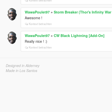
Kontext betrachten
WawaPoulet97
»
Storm Breaker (Thor's Infinity Wa
Awesome !
Kontext betrachten
WawaPoulet97
»
CW Black Lightning [Add-On]
Really nice ! :)
Kontext betrachten
Designed in Alderney
Made in Los Santos