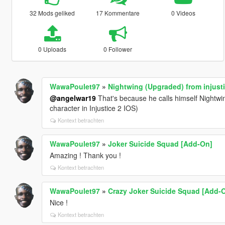
32 Mods geliked
17 Kommentare
0 Videos
0 Uploads
0 Follower
WawaPoulet97
»
Nightwing (Upgraded) from injust
@angelwar19
That's because he calls himself Nightwin
character in Injustice 2 IOS)
Kontext betrachten
WawaPoulet97
»
Joker Suicide Squad [Add-On]
Amazing ! Thank you !
Kontext betrachten
WawaPoulet97
»
Crazy Joker Suicide Squad [Add-
Nice !
Kontext betrachten