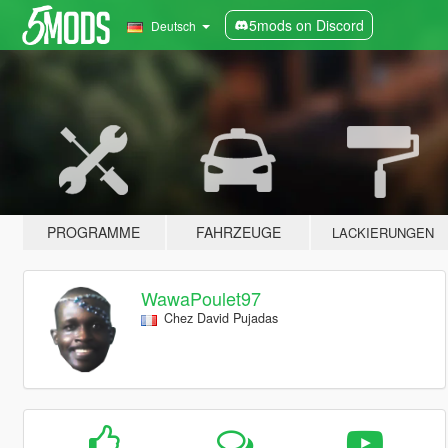
5mods on Discord
Deutsch
PROGRAMME
FAHRZEUGE
LACKIERUNGEN
WawaPoulet97
Chez David Pujadas