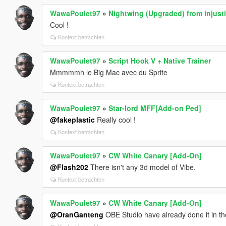
WawaPoulet97
»
Nightwing (Upgraded) from injust
Cool !
Kontext betrachten
WawaPoulet97
»
Script Hook V + Native Trainer
Mmmmmh le Big Mac avec du Sprite
Kontext betrachten
WawaPoulet97
»
Star-lord MFF[Add-on Ped]
@fakeplastic
Really cool !
Kontext betrachten
WawaPoulet97
»
CW White Canary [Add-On]
@Flash202
There isn't any 3d model of Vibe.
Kontext betrachten
WawaPoulet97
»
CW White Canary [Add-On]
@OranGanteng
OBE Studio have already done it in t