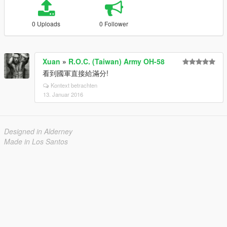
0 Uploads
0 Follower
Xuan
»
R.O.C. (Taiwan) Army OH-58
看到國軍直接給滿分!
Kontext betrachten
13. Januar 2016
Designed in Alderney
Made in Los Santos