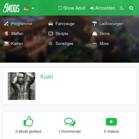
Show Adult
Anmelden
Programme
Fahrzeuge
Lackierungen
Waffen
Skripte
Skins
Karten
Sonstiges
More
Xuan
0 Mods geliked
1 Kommentar
0 Videos