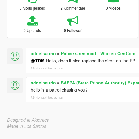
0 Mods geliked
2 Kommentare
0 Videos
0 Uploads
0 Follower
adrielsaurio
»
Police siren mod - Whelen CenCom
@TDM
Hello, does it also replace the siren on the FBI
Kontext betrachten
adrielsaurio
»
SASPA (State Prison Authority) Exp
hello is a patrol chasing you?
Kontext betrachten
Designed in Alderney
Made in Los Santos