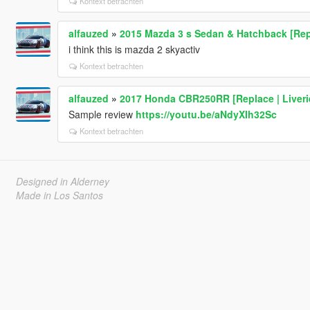
Kontext betrachten
alfauzed
»
2015 Mazda 3 s Sedan & Hatchback [Rep
i think this is mazda 2 skyactiv
Kontext betrachten
alfauzed
»
2017 Honda CBR250RR [Replace | Liveries
Sample review
https://youtu.be/aNdyXIh32Sc
Kontext betrachten
Designed in Alderney
Made in Los Santos