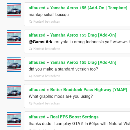
alfauzed
»
Yamaha Aerox 155 [Add-On | Template]
mantap sekali bossqu
Kontext betrachten
alfauzed
»
Yamaha Aerox 155 Drag [Add-On]
@GarasiArk
ternyata lu orang Indonesia ya? wkwkwk k
Kontext betrachten
alfauzed
»
Yamaha Aerox 155 Drag [Add-On]
did you make a standard version too?
Kontext betrachten
alfauzed
»
Better Braddock Pass Highway [YMAP]
What graphic mods are you using?
Kontext betrachten
alfauzed
»
Real FPS Boost Settings
thanks dude, i can play GTA 5 in 60fps with Natural Vi