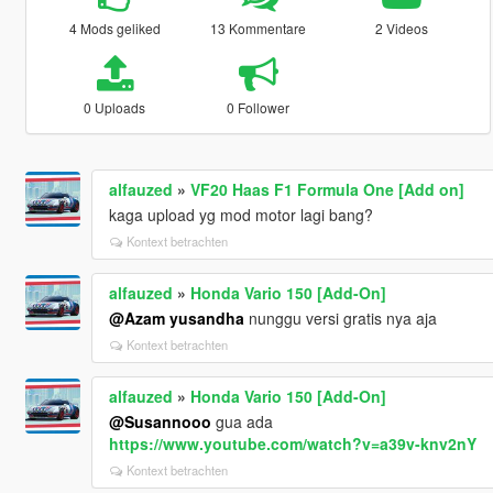
4 Mods geliked
13 Kommentare
2 Videos
0 Uploads
0 Follower
alfauzed
»
VF20 Haas F1 Formula One [Add on]
kaga upload yg mod motor lagi bang?
Kontext betrachten
alfauzed
»
Honda Vario 150 [Add-On]
@Azam yusandha
nunggu versi gratis nya aja
Kontext betrachten
alfauzed
»
Honda Vario 150 [Add-On]
@Susannooo
gua ada
https://www.youtube.com/watch?v=a39v-knv2nY
Kontext betrachten