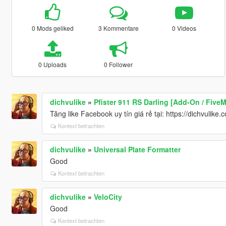
0 Mods geliked
3 Kommentare
0 Videos
0 Uploads
0 Follower
dichvulike
»
Pfister 911 RS Darling [Add-On / FiveM
Tăng like Facebook uy tín giá rẻ tại: https://dichvulike.
Kontext betrachten
dichvulike
»
Universal Plate Formatter
Good
Kontext betrachten
dichvulike
»
VeloCity
Good
Kontext betrachten