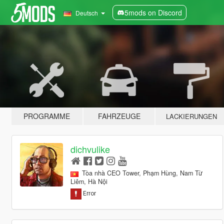
5mods on Discord
Deutsch
PROGRAMME
FAHRZEUGE
LACKIERUNGEN
dichvulike
Tòa nhà CEO Tower, Phạm Hùng, Nam Từ
Liêm, Hà Nội