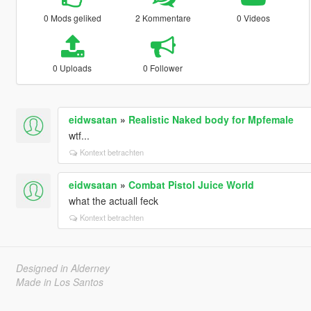
0 Mods geliked
2 Kommentare
0 Videos
0 Uploads
0 Follower
eidwsatan
»
Realistic Naked body for Mpfemale
wtf...
Kontext betrachten
eidwsatan
»
Combat Pistol Juice World
what the actuall feck
Kontext betrachten
Designed in Alderney
Made in Los Santos