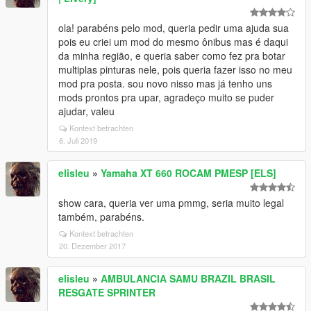
ola! parabéns pelo mod, queria pedir uma ajuda sua
pois eu criei um mod do mesmo ônibus mas é daqui
da minha região, e queria saber como fez pra botar
multiplas pinturas nele, pois queria fazer isso no meu
mod pra posta. sou novo nisso mas já tenho uns
mods prontos pra upar, agradeço muito se puder
ajudar, valeu
Kontext betrachten
6. Juli 2019
elisleu
»
Yamaha XT 660 ROCAM PMESP [ELS]
show cara, queria ver uma pmmg, seria muito legal
também, parabéns.
Kontext betrachten
20. Dezember 2017
elisleu
»
AMBULANCIA SAMU BRAZIL BRASIL
RESGATE SPRINTER