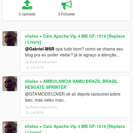
0 Uploads
0 Follower
elisleu
»
Caio Apache Vip 4 MB OF-1519 [Replace
| Livery]
@Gabriel-MSR
opa tudo bom? como se chama seu
blog pra eu poder visitar? já te agraço a atenção...
Kontext betrachten
13. Juli 2019
elisleu
»
AMBULANCIA SAMU BRAZIL BRASIL
RESGATE SPRINTER
@GTA'MODS'LOVER ok só depois raciocinei sobre
isso, mas valeu man,
Kontext betrachten
13. Juli 2019
elisleu
»
Caio Apache Vip 4 MB OF-1519 [Replace
| Livery]