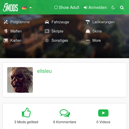
Show Adult
Anmelden
Programme
Fahrzeuge
Lackierungen
Waffen
Skripte
Skins
Karten
Sonstiges
More
elisleu
3 Mods geliked
6 Kommentare
0 Videos