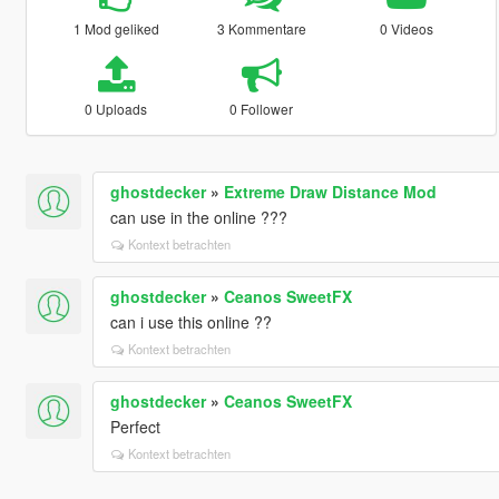
1 Mod geliked
3 Kommentare
0 Videos
0 Uploads
0 Follower
ghostdecker
»
Extreme Draw Distance Mod
can use in the online ???
Kontext betrachten
ghostdecker
»
Ceanos SweetFX
can i use this online ??
Kontext betrachten
ghostdecker
»
Ceanos SweetFX
Perfect
Kontext betrachten