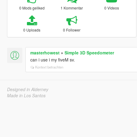
0 Mods geliked
1 Kommentar
0 Videos
0 Uploads
0 Follower
masterhowest
»
Simple 3D Speedometer
can i use i my fiveM sv.
Kontext betrachten
Designed in Alderney
Made in Los Santos