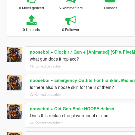
0 Mods geliked
5 Kommentare
0 Videos
0 Uploads
0 Follower
nooseboi
»
Glock 17 Gen 4 [Animated] [SP & FiveM
what gun does it replace?
Kontext betrachten
nooseboi
»
Emergency Outfits For Franklin, Michea
Is there also a noose skin for the 3 of them?
Kontext betrachten
nooseboi
»
Old Gen-Style NOOSE Helmet
Does this replace the playermodel or npc
Kontext betrachten