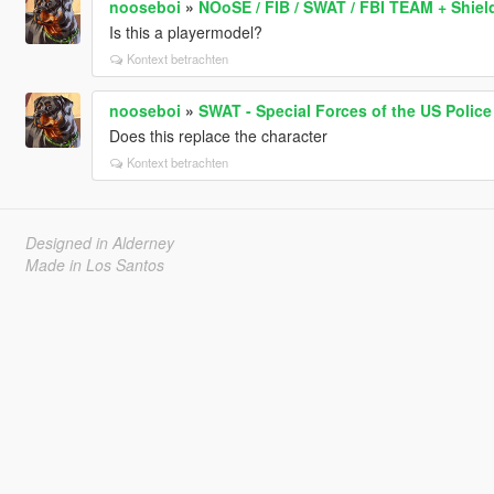
nooseboi
»
NOoSE / FIB / SWAT / FBI TEAM + Shield
Is this a playermodel?
Kontext betrachten
nooseboi
»
SWAT - Special Forces of the US Police
Does this replace the character
Kontext betrachten
Designed in Alderney
Made in Los Santos