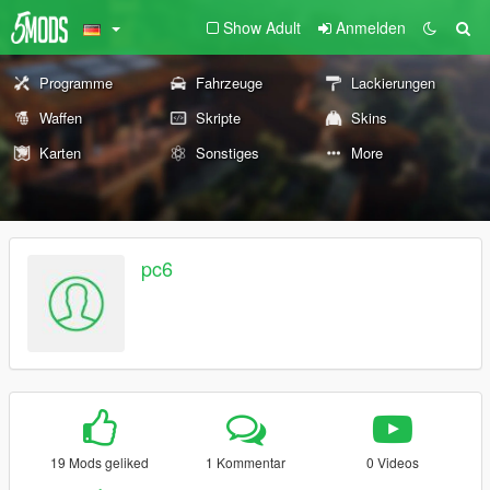
Show Adult
Anmelden
Programme
Fahrzeuge
Lackierungen
Waffen
Skripte
Skins
Karten
Sonstiges
More
pc6
19 Mods geliked
1 Kommentar
0 Videos