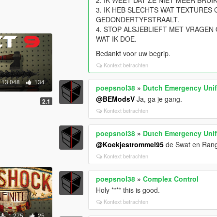
3. IK HEB SLECHTS WAT TEXTURES
GEDONDERTYFSTRAALT.
4. STOP ALSJEBLIEFT MET VRAGEN 
WAT IK DOE.
Bedankt voor uw begrip.
Kontext betrachten
13.048
134
poepsnol38
»
Dutch Emergency Uni
@BEModsV
Ja, ga je gang.
2.1
Kontext betrachten
poepsnol38
»
Dutch Emergency Uni
@Koekjestrommel95
de Swat en Range
Kontext betrachten
poepsnol38
»
Complex Control
Holy **** this is good.
Kontext betrachten
1.275
25