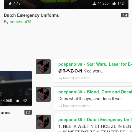
4.49
44.965
142
Dutch Emergency Uniforms
7.4
By
poepsnol38
poepsnol38
»
Star Wars: Laser for E
@R-Y-Z-O-N
Nice work.
Kontext betrachten
poepsnol38
»
Blood, Gore and Deca
Does what it says, and does it well.
44.965
142
Kontext betrachten
forms
7.4
poepsnol38
»
Dutch Emergency Uni
1. NEE IK WEET NIET HOE ZE IN E
2. IK WEET DAT ZE NIET MEER BRUIK