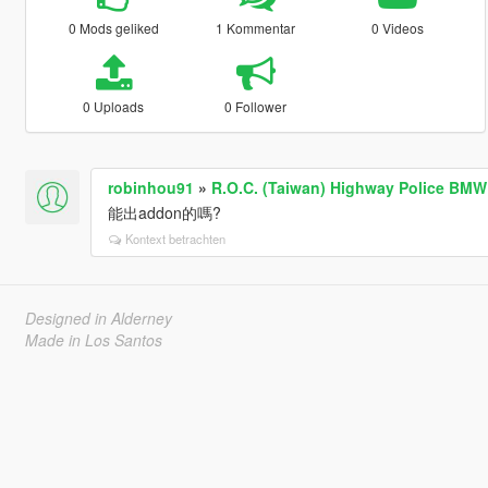
0 Mods geliked
1 Kommentar
0 Videos
0 Uploads
0 Follower
robinhou91
»
R.O.C. (Taiwan) Highway Police BMW
能出addon的嗎?
Kontext betrachten
Designed in Alderney
Made in Los Santos