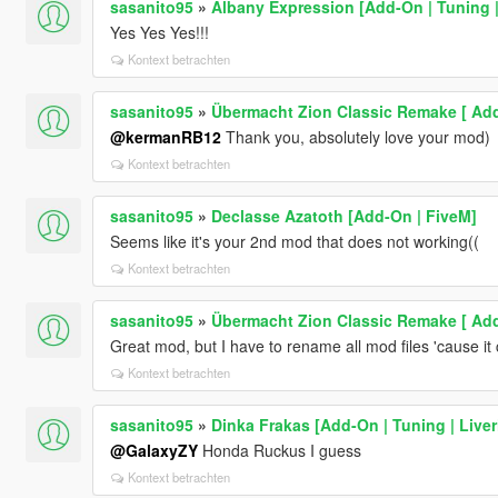
sasanito95
»
Albany Expression [Add-On | Tuning 
Yes Yes Yes!!!
Kontext betrachten
sasanito95
»
Übermacht Zion Classic Remake [ Add-
@kermanRB12
Thank you, absolutely love your mod)
Kontext betrachten
sasanito95
»
Declasse Azatoth [Add-On | FiveM]
Seems like it's your 2nd mod that does not working((
Kontext betrachten
sasanito95
»
Übermacht Zion Classic Remake [ Add-
Great mod, but I have to rename all mod files 'cause it 
Kontext betrachten
sasanito95
»
Dinka Frakas [Add-On | Tuning | Liver
@GalaxyZY
Honda Ruckus I guess
Kontext betrachten