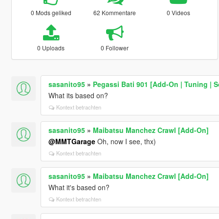
0 Mods geliked
62 Kommentare
0 Videos
0 Uploads
0 Follower
sasanito95
»
Pegassi Bati 901 [Add-On | Tuning | 
What its based on?
Kontext betrachten
sasanito95
»
Maibatsu Manchez Crawl [Add-On]
@MMTGarage
Oh, now I see, thx)
Kontext betrachten
sasanito95
»
Maibatsu Manchez Crawl [Add-On]
What it's based on?
Kontext betrachten