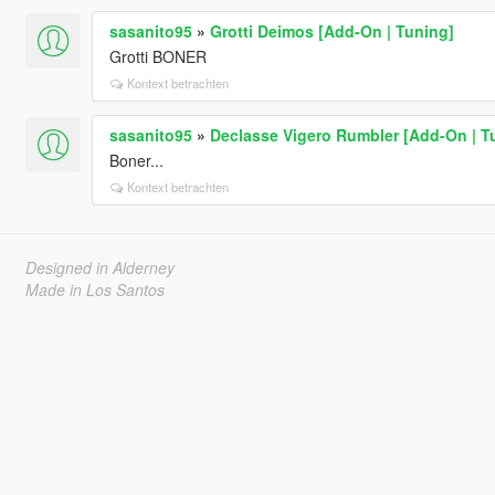
sasanito95
»
Grotti Deimos [Add-On | Tuning]
Grotti BONER
Kontext betrachten
sasanito95
»
Declasse Vigero Rumbler [Add-On | Tu
Boner...
Kontext betrachten
Designed in Alderney
Made in Los Santos