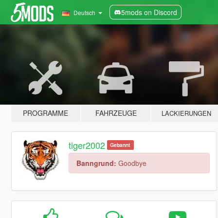
5mods on Discord
Deutsch
PROGRAMME
FAHRZEUGE
LACKIERUNGEN
tiger2002
Gebannt
Banngrund:
Goodbye