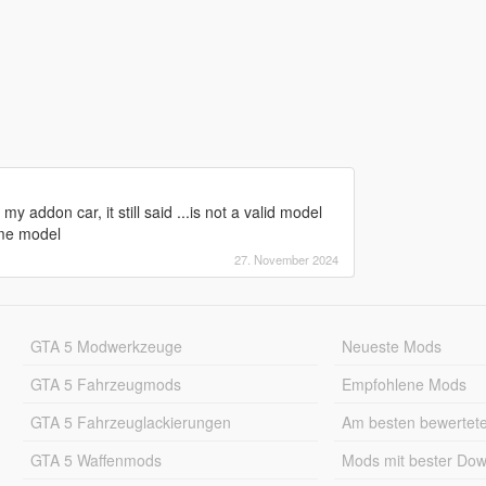
y addon car, it still said ...is not a valid model
ame model
27. November 2024
GTA 5 Modwerkzeuge
Neueste Mods
GTA 5 Fahrzeugmods
Empfohlene Mods
GTA 5 Fahrzeuglackierungen
Am besten bewertet
GTA 5 Waffenmods
Mods mit bester Do