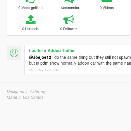
0 Mods geliked
1 Kommentar
0 Videos
0 Uploads
0 Follower
tlucifer
»
Added Traffic
@Joejoe12
i do the same thing but they still not spawn m
but in pdm show normally addon car with the same n
Kontext betrachten
Designed in Alderney
Made in Los Santos