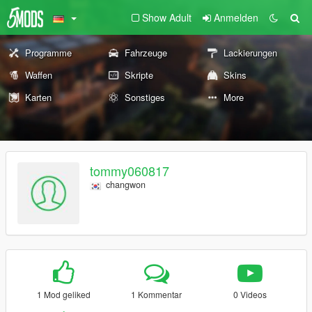
Show Adult
Anmelden
Programme
Fahrzeuge
Lackierungen
Waffen
Skripte
Skins
Karten
Sonstiges
More
tommy060817
changwon
1 Mod geliked
1 Kommentar
0 Videos