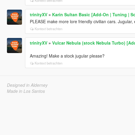
Kontext betrachten
trinityXV
»
Karin Sultan Basic [Add-On | Tuning | S
PLEASE make more lore friendly civilian cars. Jugular, 
Kontext betrachten
trinityXV
»
Vulcar Nebula (stock Nebula Turbo) [Add
Amazing! Make a stock jugular please?
Kontext betrachten
Designed in Alderney
Made in Los Santos