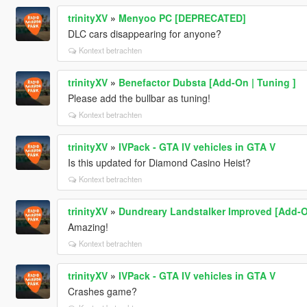
trinityXV
»
Menyoo PC [DEPRECATED]
DLC cars disappearing for anyone?
Kontext betrachten
trinityXV
»
Benefactor Dubsta [Add-On | Tuning ]
Please add the bullbar as tuning!
Kontext betrachten
trinityXV
»
IVPack - GTA IV vehicles in GTA V
Is this updated for Diamond Casino Heist?
Kontext betrachten
trinityXV
»
Dundreary Landstalker Improved [Add-
Amazing!
Kontext betrachten
trinityXV
»
IVPack - GTA IV vehicles in GTA V
Crashes game?