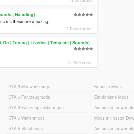
11. Januar 2020
ounds | Handling]
etc etc these are amazing.
27. Dezember 2019
-On | Tuning | Liveries | Template | Sounds]
23. Oktober 2019
GTA 5 Modwerkzeuge
Neueste Mods
GTA 5 Fahrzeugmods
Empfohlene Mods
GTA 5 Fahrzeuglackierungen
Am besten bewertet
GTA 5 Waffenmods
Mods mit bester Do
GTA V Skriptmods
Am besten bewertet