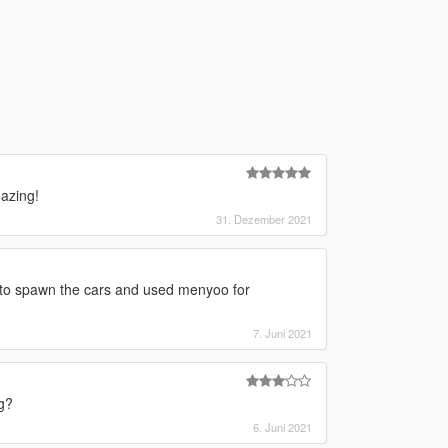
mazing!
31. Dezember 2021
v to spawn the cars and used menyoo for
7. Juni 2021
g?
6. Juni 2021