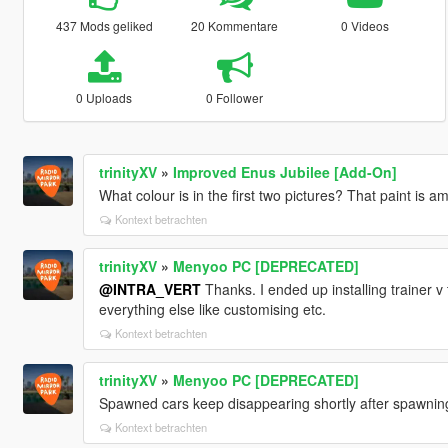
437 Mods geliked
20 Kommentare
0 Videos
0 Uploads
0 Follower
trinityXV
»
Improved Enus Jubilee [Add-On]
What colour is in the first two pictures? That paint is a
Kontext betrachten
trinityXV
»
Menyoo PC [DEPRECATED]
@INTRA_VERT
Thanks. I ended up installing trainer 
everything else like customising etc.
Kontext betrachten
trinityXV
»
Menyoo PC [DEPRECATED]
Spawned cars keep disappearing shortly after spawnin
Kontext betrachten