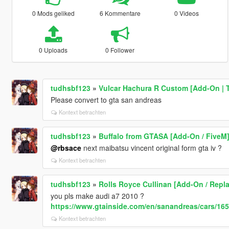
0 Mods geliked
6 Kommentare
0 Videos
0 Uploads
0 Follower
tudhsbf123
»
Vulcar Hachura R Custom [Add-On | 
Please convert to gta san andreas
Kontext betrachten
tudhsbf123
»
Buffalo from GTASA [Add-On / FiveM
@rbsace
next maibatsu vincent original form gta iv ?
Kontext betrachten
tudhsbf123
»
Rolls Royce Cullinan [Add-On / Repla
you pls make audi a7 2010 ?
https://www.gtainside.com/en/sanandreas/cars/165
Kontext betrachten