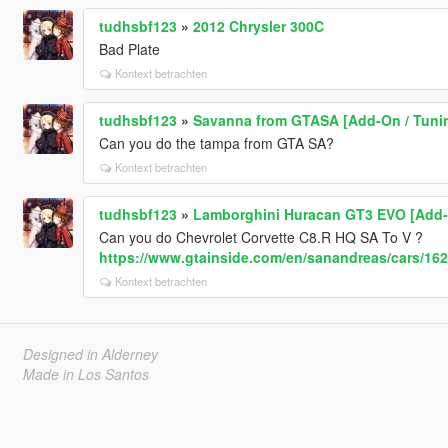
tudhsbf123
»
2012 Chrysler 300C
Bad Plate
Kontext betrachten
tudhsbf123
»
Savanna from GTASA [Add-On / Tunin
Can you do the tampa from GTA SA?
Kontext betrachten
tudhsbf123
»
Lamborghini Huracan GT3 EVO [Add
Can you do Chevrolet Corvette C8.R HQ SA To V ?
https://www.gtainside.com/en/sanandreas/cars/1623
Kontext betrachten
Designed in Alderney
Made in Los Santos