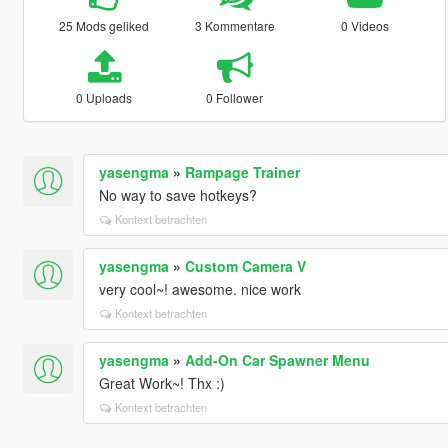
25 Mods geliked
3 Kommentare
0 Videos
0 Uploads
0 Follower
yasengma
»
Rampage Trainer
No way to save hotkeys?
Kontext betrachten
yasengma
»
Custom Camera V
very cool~! awesome. nice work
Kontext betrachten
yasengma
»
Add-On Car Spawner Menu
Great Work~! Thx :)
Kontext betrachten