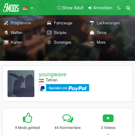
Show Adult
Anmelden
Programme
Fahrzeuge
Lackierungen
Waffen
Skripte
Skins
Karten
Sonstiges
More
youngwave
Tehran
Spenden mit
9 Mods geliked
44 Kommentare
3 Videos