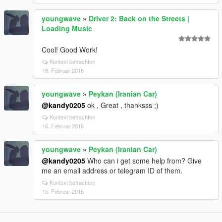
youngwave
»
Driver 2: Back on the Streets |
Loading Music
Cool! Good Work!
Kontext betrachten
18. Februar 2016
youngwave
»
Peykan (Iranian Car)
@kandy0205
ok , Great , thanksss ;)
Kontext betrachten
16. Februar 2016
youngwave
»
Peykan (Iranian Car)
@kandy0205
Who can i get some help from? Give
me an email address or telegram ID of them.
Kontext betrachten
15. Februar 2016