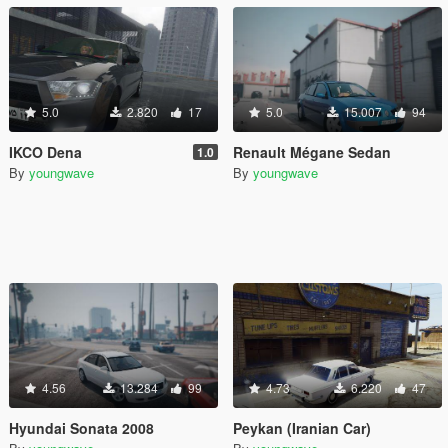
5.0
2.820
17
5.0
15.007
94
IKCO Dena
Renault Mégane Sedan
1.0
By
youngwave
By
youngwave
4.56
13.284
99
4.73
6.220
47
Hyundai Sonata 2008
Peykan (Iranian Car)