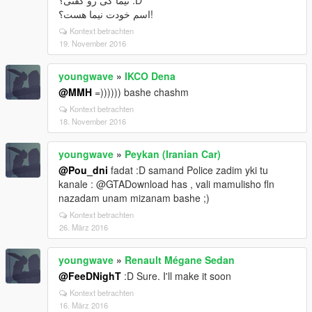
نیما کی رو گفتی؟ :D
اسم خودت نیما هست؟!
Kontext betrachten
19. November 2016
youngwave
»
IKCO Dena
@MMH
=)))))) bashe chashm
Kontext betrachten
18. November 2016
youngwave
»
Peykan (Iranian Car)
@Pou_dni
fadat :D samand Police zadim yki tu
kanale : @GTADownload has , vali mamulisho fln
nazadam unam mizanam bashe ;)
Kontext betrachten
26. März 2016
youngwave
»
Renault Mégane Sedan
@FeeDNighT
:D Sure. I'll make it soon
Kontext betrachten
16. März 2016