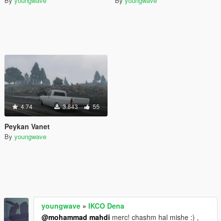
By
youngwave
By
youngwave
4.74
3.843
55
Peykan Vanet
By
youngwave
youngwave
»
IKCO Dena
@mohammad mahdi
merc! chashm hal mishe :) ,