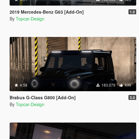
2019 Mercedes-Benz G63 [Add-On]
1.0
By
Topcar-Design
4.58
183.079
499
Brabus G-Class G800 [Add-On]
3.0
By
Topcar-Design