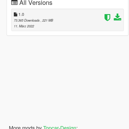
All Versions
1.0
73.365 Downloads
, 221 MB
11. März 2022
More mods by
Topcar-Design
: