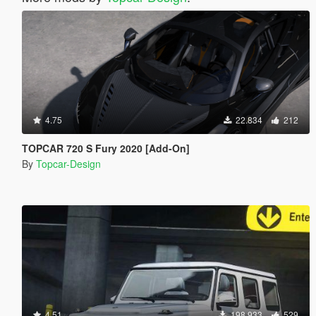
4.75
22.834
212
TOPCAR 720 S Fury 2020 [Add-On]
By
Topcar-Design
4.51
198.933
529