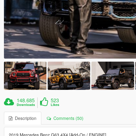
148.685
523
Downloads
Likes
Description
Comments (50)
2019 Mercedes Benz G63 4X4 [Add-On / ENGINE]