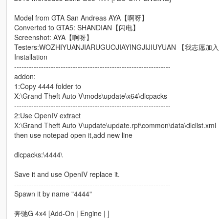
Model from GTA San Andreas AYA【啊呀】
Converted to GTA5: SHANDIAN【闪电】
Screenshot: AYA【啊呀】
Testers:WOZHIYUANJIARUGUOJIAYINGJIJIUYUAN 【我
Installation
----------------------------------------------------------------
addon:
1:Copy 4444 folder to
X:\Grand Theft Auto V\mods\update\x64\dlcpacks
----------------------------------------------------------------
2:Use OpenIV extract
X:\Grand Theft Auto V\update\update.rpf\common\data\dlclist.xml
then use notepad open it,add new line
dlcpacks:\4444\
Save it and use OpenIV replace it.
----------------------------------------------------------------
Spawn it by name "4444"
奔驰G 4x4 [Add-On | Engine | ]