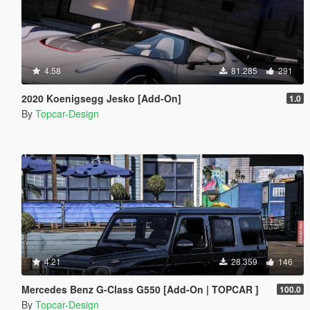
4.58
81.285
291
2020 Koenigsegg Jesko [Add-On]
1.0
By
Topcar-Design
4.21
28.359
146
Mercedes Benz G-Class G550 [Add-On | TOPCAR ]
100.0
By
Topcar-Design