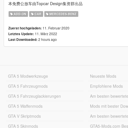
本免费公放车由Topcar Design集资群出品
ADD-ON
CAR
MERCEDES-BENZ
11. Februar 2020
Zuerst hochgeladen:
11. März 2022
Letztes Update:
2 hours ago
Last Downloaded:
GTA 5 Modwerkzeuge
Neueste Mods
GTA 5 Fahrzeugmods
Empfohlene Mods
GTA 5 Fahrzeuglackierungen
Am besten bewertet
GTA 5 Waffenmods
Mods mit bester Do
GTA V Skriptmods
Am besten bewertet
GTA 5 Skinmods
GTA5-Mods.com Best