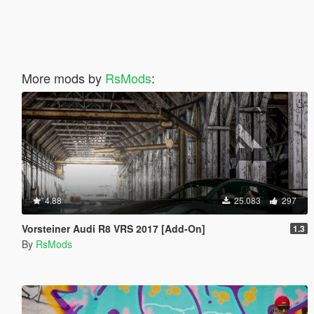
More mods by
RsMods
:
4.88
25.083
297
Vorsteiner Audi R8 VRS 2017 [Add-On]
1.3
By
RsMods