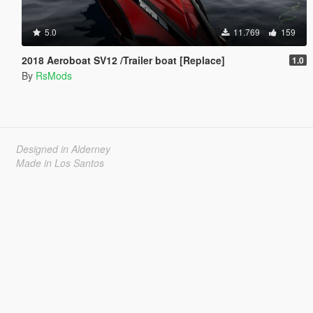
5.0
11.769
159
2018 Aeroboat SV12 /Trailer boat [Replace]
1.0
By
RsMods
Designed in Alderney
Made in Los Santos