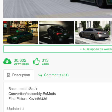
Ausklappen für weite
30.602
313
Downloads
Likes
Description
Comments (81)
-Base model :Squir
-Convertion/assembly:RsMods
-First Picture:Kevin56436
Update 1.1