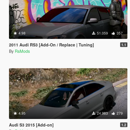
4.98
51.059
357
2011 Audi RS3 [Add-On / Replace | Tuning]
1.1
By
RsMods
4.95
24.983
279
Audi S3 2015 [Add-on]
1.2