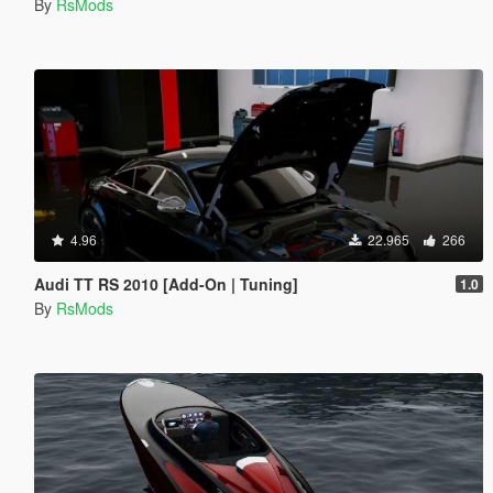
By
RsMods
4.96
22.965
266
Audi TT RS 2010 [Add-On | Tuning]
1.0
By
RsMods