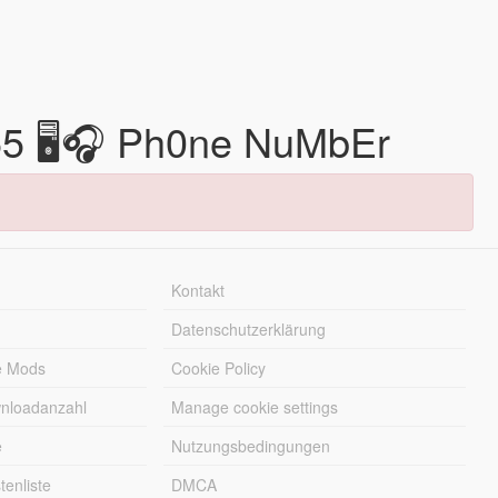
5 🖥🎧 Ph0ne NuMbEr
Kontakt
Datenschutzerklärung
e Mods
Cookie Policy
wnloadanzahl
Manage cookie settings
e
Nutzungsbedingungen
enliste
DMCA