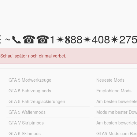
icE ~📞☎☎1✴𝟖88✴408✴275
Schau' später noch einmal vorbei.
GTA 5 Modwerkzeuge
Neueste Mods
GTA 5 Fahrzeugmods
Empfohlene Mods
GTA 5 Fahrzeuglackierungen
Am besten bewertet
GTA 5 Waffenmods
Mods mit bester Do
GTA V Skriptmods
Am besten bewertet
GTA 5 Skinmods
GTA5-Mods.com Best