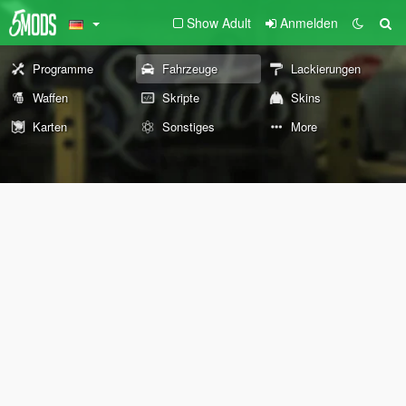
Show Adult
Anmelden
Programme
Fahrzeuge
Lackierungen
Waffen
Skripte
Skins
Karten
Sonstiges
More