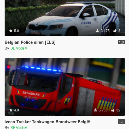
5.0
3.175
3
Belgian Police siren [ELS]
1.0
By
BEModsV
4.9
5.768
32
Iveco Trakker Tankwagen Brandweer België
1.1
By
BEModsV