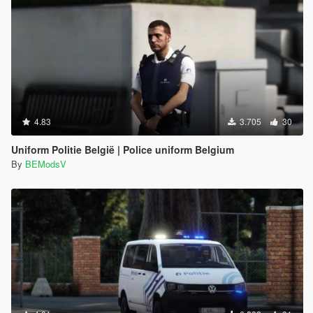
4.83
3.705
30
Uniform Politie België | Police uniform Belgium
By
BEModsV