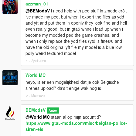
azzman_01
@BEModsV
i need help with ped stuff in zmodeler3 .
ive made my ped, but when i export the files as ydd
and yft and put them in openiv they look fine and hell
even really good, but in gta5 whne i load up when i
become my modded ped the game crashes. and
when i only replace the ydd files (ytd is fines/0 and
have the old original yft file my model is a blue low
polly weird textured model
15. April 2020
World MC
heyo, is er een mogelijkheid dat je ook Belgische
sirenes upload? da's t enige wak nog is
25. Mai 2020
BEModsV
Autor
@World MC
staan al op mijn acount :P
https://www.gta5-mods.com/misc/belgian-police-
siren-els