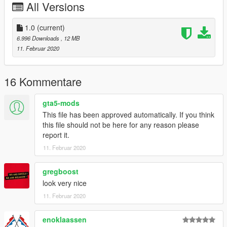
All Versions
________________________
Je bent vrij om het model te gebruiken in eender welke video,
zolang je maar een link in de beschrijving zet
1.0
(current)
6.996 Downloads
, 12 MB
You're free to use the model in whatever video, if you provide a
11. Februar 2020
link to the mod in the description
________________________
Features:
16 Kommentare
- Low-poly
- High-detail
gta5-mods
- Working dials
This file has been approved automatically. If you think
this file should not be here for any reason please
report it.
11. Februar 2020
gregboost
look very nice
11. Februar 2020
enoklaassen