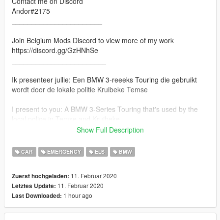
Contact me on Discord
Andor#2175
_______________________
Join Belgium Mods Discord to view more of my work
https://discord.gg/GzHNhSe
________________________
Ik presenteer jullie: Een BMW 3-reeeks Touring die gebruikt
wordt door de lokale politie Kruibeke Temse
I present to you: A BMW 3-Series Touring that's used by the
local police in Temse and Kruibeke
________________________
Show Full Description
Credits:
- Model Purchased - AlexB
CAR
EMERGENCY
ELS
BMW
- Model Lowered - Corey Owens
- Model Converted - Corey Owens
11. Februar 2020
Zuerst hochgeladen:
- Lightbar Setup - BEModsV
11. Februar 2020
Letztes Update:
- Police Lightbar - Twurtleee
1 hour ago
Last Downloaded:
- Searchlight - BEModsV
- Skin - BEModsV
- Dials - BEModsV