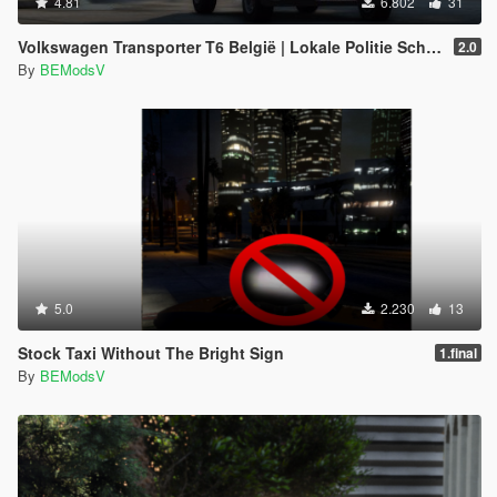
4.81
6.802
31
Volkswagen Transporter T6 België | Lokale Politie Schoten [ELS]
2.0
By
BEModsV
5.0
2.230
13
Stock Taxi Without The Bright Sign
1.final
By
BEModsV