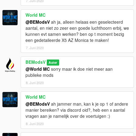
7. Juni 2020
World MC
@BEModsV
ah ja, alleen helaas een geselecteerd
aantal, en niet zo zeer een goede luchthoorn erbij, we
kunnen evt samen werken? ben op t moment bezig
een gedetaileerde X5 AZ Monica te maken!
7. Juni 2020
BEModsV
Autor
@World MC
sorry maar ik doe niet meer aan
publieke mods
8. Juni 2020
World MC
@BEModsV
ah jammer man, kan k je op 1 of andere
manier bereiken? via discord oid?, heb een x aantal
vragen aan je namelijk over de voertuigen :)
8. Juni 2020