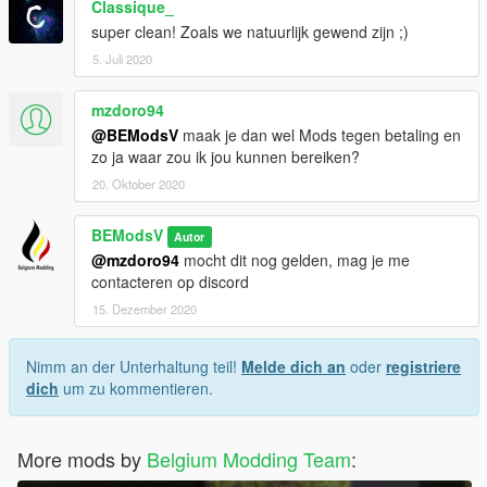
Classique_
super clean! Zoals we natuurlijk gewend zijn ;)
5. Juli 2020
mzdoro94
@BEModsV
maak je dan wel Mods tegen betaling en
zo ja waar zou ik jou kunnen bereiken?
20. Oktober 2020
BEModsV
Autor
@mzdoro94
mocht dit nog gelden, mag je me
contacteren op discord
15. Dezember 2020
Nimm an der Unterhaltung teil!
Melde dich an
oder
registriere
dich
um zu kommentieren.
More mods by
Belgium Modding Team
: