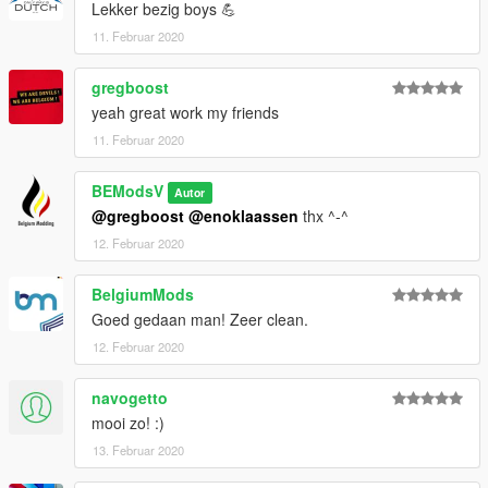
Lekker bezig boys 💪
11. Februar 2020
gregboost
yeah great work my friends
11. Februar 2020
BEModsV
Autor
@gregboost
@enoklaassen
thx ^-^
12. Februar 2020
BelgiumMods
Goed gedaan man! Zeer clean.
12. Februar 2020
navogetto
mooi zo! :)
13. Februar 2020