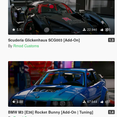
5.0
22.946
305
Scuderia Glickenhaus SCG003 [Add-On]
1.3
By
Rmod Customs
4.88
67.644
457
BMW M3 [E36] Rocket Bunny [Add-On | Tuning]
1.4