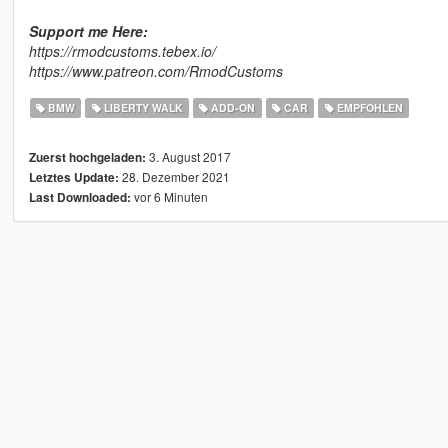
Support me Here:
https://rmodcustoms.tebex.io/
https://www.patreon.com/RmodCustoms
BMW
LIBERTY WALK
ADD-ON
CAR
EMPFOHLEN
3. August 2017
Zuerst hochgeladen:
28. Dezember 2021
Letztes Update:
vor 6 Minuten
Last Downloaded: