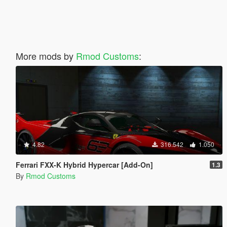
More mods by
Rmod Customs
:
4.82
316.542
1.050
Ferrari FXX-K Hybrid Hypercar [Add-On]
1.3
By
Rmod Customs