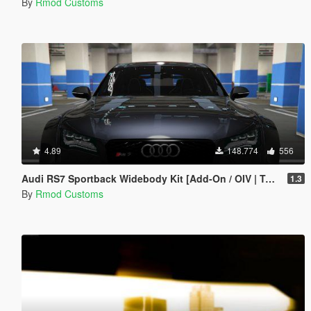
By
Rmod Customs
4.89
148.774
556
Audi RS7 Sportback Widebody Kit [Add-On / OIV | Tuning | Auto-Spoiler]
1.3
By
Rmod Customs