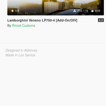
4.8
295.178
828
Lamborghini Veneno LP750-4 [Add-On/OIV]
1.1
By
Rmod Customs
Designed in Alderney
Made in Los Santos