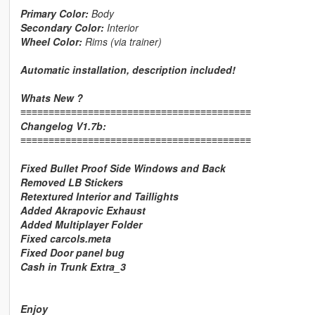
Primary Color:
Body
Secondary Color:
Interior
Wheel Color:
Rims (via trainer)
Automatic installation, description included!
Whats New ?
≡≡≡≡≡≡≡≡≡≡≡≡≡≡≡≡≡≡≡≡≡≡≡≡≡≡≡≡≡≡≡≡≡≡≡≡≡≡≡≡≡
Changelog V1.7b:
≡≡≡≡≡≡≡≡≡≡≡≡≡≡≡≡≡≡≡≡≡≡≡≡≡≡≡≡≡≡≡≡≡≡≡≡≡≡≡≡≡
Fixed Bullet Proof Side Windows and Back
Removed LB Stickers
Retextured Interior and Taillights
Added Akrapovic Exhaust
Added Multiplayer Folder
Fixed carcols.meta
Fixed Door panel bug
Cash in Trunk Extra_3
Enjoy