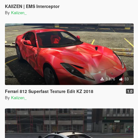
KAIIZEN | EMS Interceptor
By
Kaiizen_
3.876
33
Ferrari 812 Superfast Texture Edit KZ 2018
1.0
By
Kaiizen_