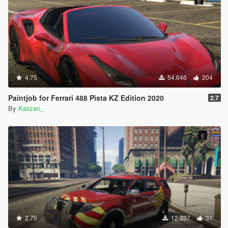
4.75
54.646
204
Paintjob for Ferrari 488 Pista KZ Edition 2020
2.7
By
Kaiizen_
2.75
12.337
31