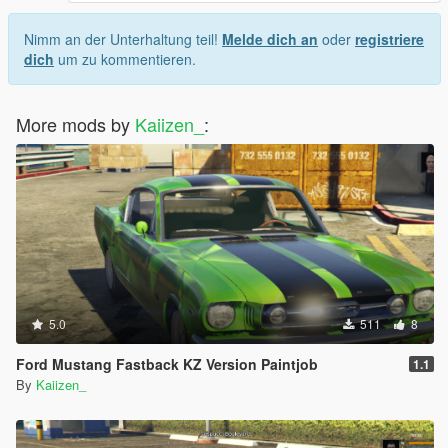
Nimm an der Unterhaltung teil!
Melde dich an
oder
registriere
dich
um zu kommentieren.
More mods by
Kaiizen_
:
5.0
511
8
Ford Mustang Fastback KZ Version Paintjob
1.1
By
Kaiizen_