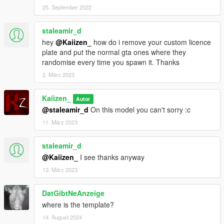
25. September 2022
staleamir_d
hey
@Kaiizen_
how do i remove your custom licence
plate and put the normal gta ones where they
randomise every time you spawn it. Thanks
2. März 2023
Kaiizen_
Autor
@staleamir_d
On this model you can't sorry :c
11. März 2023
staleamir_d
@Kaiizen_
I see thanks anyway
13. März 2023
DatGibtNeAnzeige
where is the template?
14. August 2024