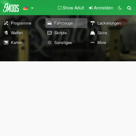
Show Adult
Anmelden
Programme
Fahrzeuge
Lackierungen
Waffen
Skripte
Skins
Karten
Sonstiges
More