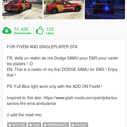
51.426
133
Downloads
Likes
FOR FIVEM AND SINGLEPLAYER GTA
FR: Voilà un reskin de ma Dodge SAMU pour EMS pour varier
les plaisirs ! :D
EN: That is a reskin of my first DODGE SAMU for EMS ! Enjoy
that !
PS: Full Blue light work only with the ADD ON FiveM !
Inspired to this skin: https://www.gta5-mods.com/paintjobs/los-
santos-fire-ems-ambulance
(I add the read me)
ADD-ON
CAR
EMERGENCY
DODGE