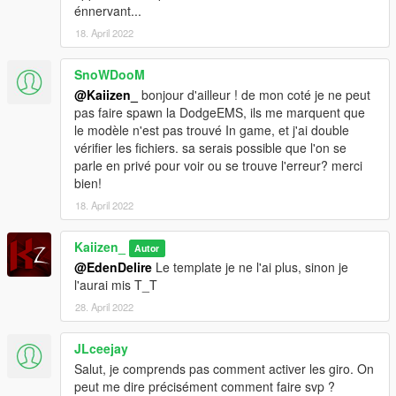
énnervant...
18. April 2022
SnoWDooM
@Kaiizen_
bonjour d'ailleur ! de mon coté je ne peut
pas faire spawn la DodgeEMS, ils me marquent que
le modèle n'est pas trouvé In game, et j'ai double
vérifier les fichiers. sa serais possible que l'on se
parle en privé pour voir ou se trouve l'erreur? merci
bien!
18. April 2022
Kaiizen_
Autor
@EdenDelire
Le template je ne l'ai plus, sinon je
l'aurai mis T_T
28. April 2022
JLceejay
Salut, je comprends pas comment activer les giro. On
peut me dire précisément comment faire svp ?