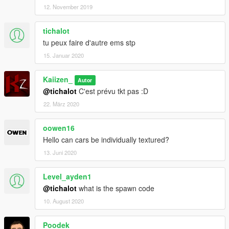
12. November 2019
tichalot
tu peux faire d'autre ems stp
15. Januar 2020
Kaiizen_
Autor
@tichalot
C'est prévu tkt pas :D
22. März 2020
oowen16
Hello can cars be individually textured?
13. Juni 2020
Level_ayden1
@tichalot
what is the spawn code
10. August 2020
Poodek