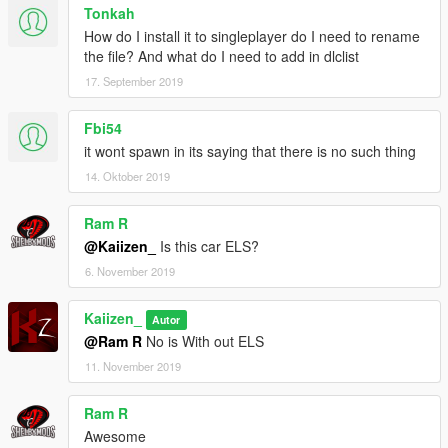
Tonkah
How do I install it to singleplayer do I need to rename
the file? And what do I need to add in dlclist
17. September 2019
Fbi54
it wont spawn in its saying that there is no such thing
14. Oktober 2019
Ram R
@Kaiizen_
Is this car ELS?
6. November 2019
Kaiizen_
Autor
@Ram R
No is With out ELS
11. November 2019
Ram R
Awesome