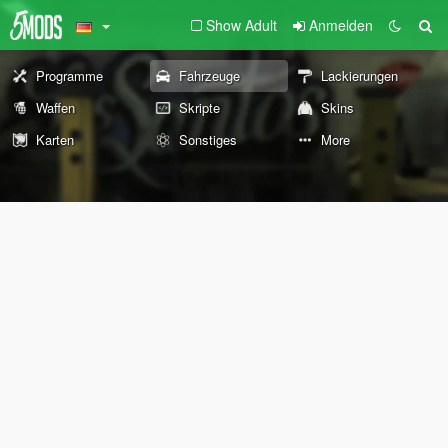
Show Adult
Anmelden
Programme
Fahrzeuge
Lackierungen
Waffen
Skripte
Skins
Karten
Sonstiges
More