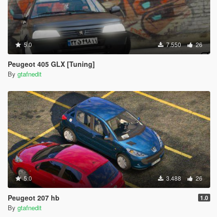
5.0
7.550
26
Peugeot 405 GLX [Tuning]
By
gtafnedit
5.0
3.488
26
Peugeot 207 hb
1.0
By
gtafnedit