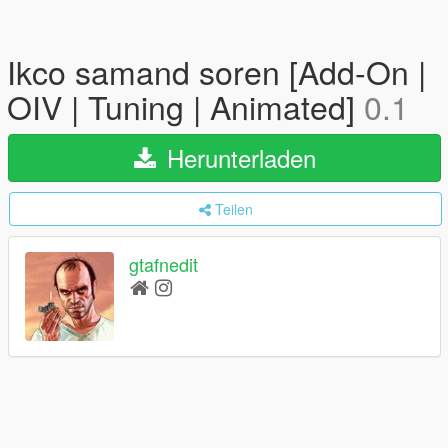
Ikco samand soren [Add-On |
OIV | Tuning | Animated]
0.1
Herunterladen
Teilen
gtafnedit