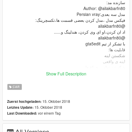
سازنده مد:
Author: @aliakbarfn80
مدل سه بعدی:Persian vray
فیکس مدل ،مدل کردن بعضی قسمت ها،تکسچرینگ:
@aliakbarfn80
اد ان کردن،او ای وی کردن، هندلینگ و......
@aliakbarfn80
با تشکر از تیم gta5edit
قابلیت ها:
شکستن اینه
اینه ی واقعی
شکستن تمامی چراغ ها
روشن شدن تمامی چراغ های داخل
Show Full Description
پینت جاب
سازگاری با مد ارتفاع
CAR
دی لایت
دیرت مپ
15. Oktober 2018
Zuerst hochgeladen:
پینت جاب
15. Oktober 2018
Letztes Update:
بادی کیت
vor einem Tag
Last Downloaded:
انیمیشن موتور و اگزوز
تکسچر با کیفیت
اد ان
All Versions