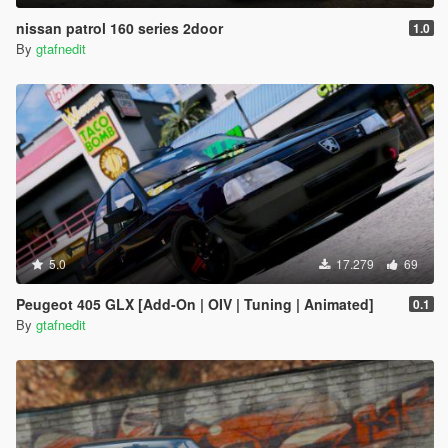
nissan patrol 160 series 2door
1.0
By
gtafnedit
5.0
17.279
69
Peugeot 405 GLX [Add-On | OIV | Tuning | Animated]
0.1
By
gtafnedit