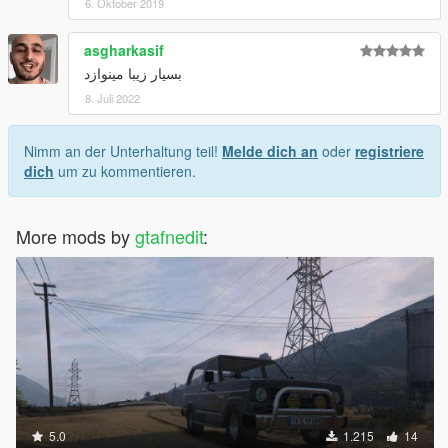
6. Oktober 2019
asgharkasif
بسیار زیبا مینوازد
8. Juli 2022
Nimm an der Unterhaltung teil!
Melde dich an
oder
registriere
dich
um zu kommentieren.
More mods by
gtafnedit
:
5.0
1.215
14