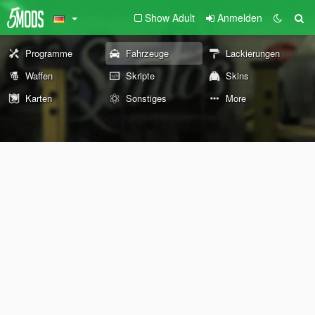
Show Adult
Anmelden
Programme
Fahrzeuge
Lackierungen
Waffen
Skripte
Skins
Karten
Sonstiges
More