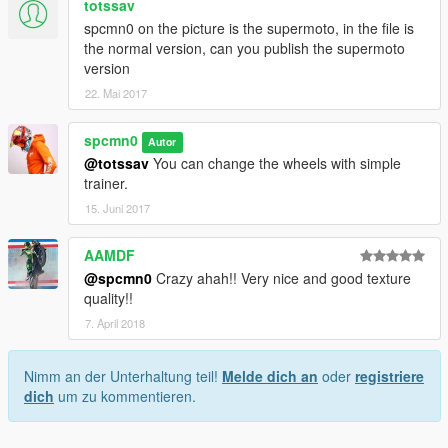
totssav
spcmn0 on the picture is the supermoto, in the file is
the normal version, can you publish the supermoto
version
22. Mai 2017
spcmn0
Autor
@totssav
You can change the wheels with simple
trainer.
15. Juni 2017
AAMDF
@spcmn0
Crazy ahah!! Very nice and good texture
quality!!
7. April 2018
Nimm an der Unterhaltung teil!
Melde dich an
oder
registriere
dich
um zu kommentieren.