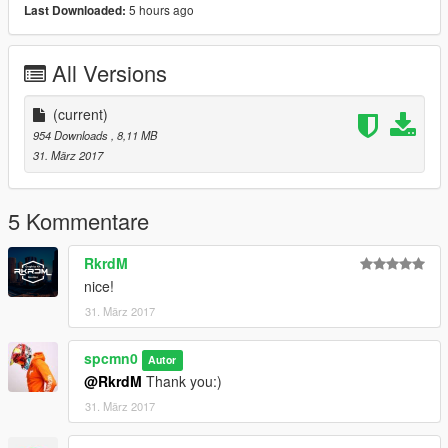
5 hours ago
Last Downloaded:
All Versions
(current)
954 Downloads
, 8,11 MB
31. März 2017
5 Kommentare
RkrdM
nice!
31. März 2017
spcmn0
Autor
@RkrdM
Thank you:)
31. März 2017