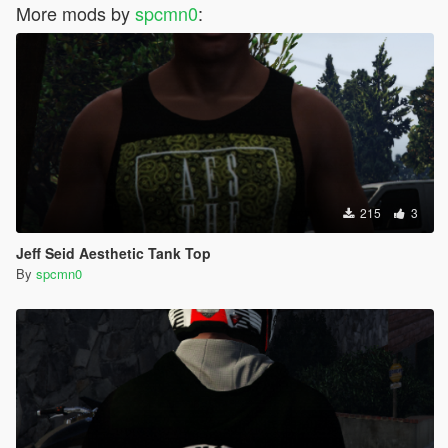
More mods by
spcmn0
:
215
3
Jeff Seid Aesthetic Tank Top
By
spcmn0