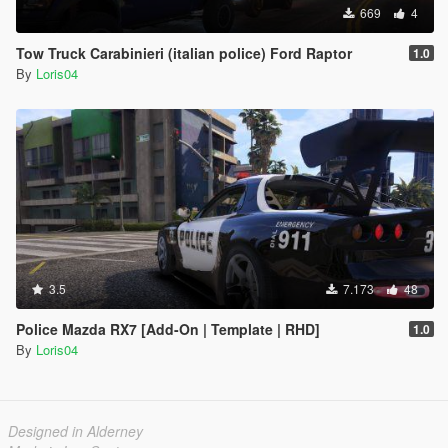
669
4
Tow Truck Carabinieri (italian police) Ford Raptor
1.0
By
Loris04
3.5
7.173
48
Police Mazda RX7 [Add-On | Template | RHD]
1.0
By
Loris04
Designed in Alderney