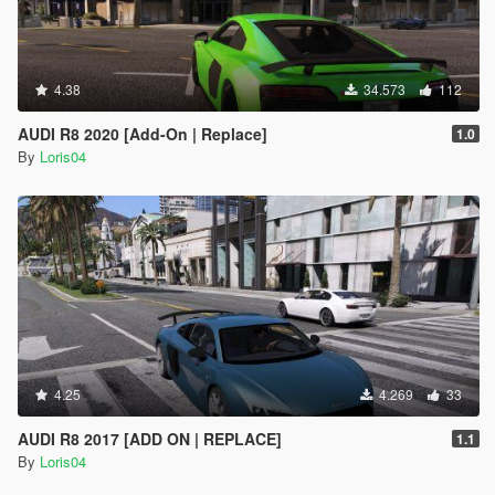
4.38
34.573
112
AUDI R8 2020 [Add-On | Replace]
1.0
By
Loris04
4.25
4.269
33
AUDI R8 2017 [ADD ON | REPLACE]
1.1
By
Loris04