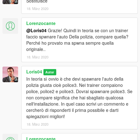
Sostituisce
18. März 2020
Lorenzocante
@Loris04
Grazie! Quindi in teoria se con un trainer
faccio spwnare l'auto Della polizia, compare quella?
Perché ho provato ma spwna sempre quella
originale..
18. März 2020
Loris04
Autor
In teoria sì ovvio è che devi spawnare l'auto della
polizia giusta cioè police3. Nei trainer compaiono
police, police2 e police3. Dovrai spawnare police3. Se
non compare significa che hai sbagliato qualcosa
nell'installazione. In quel caso scrivi un commento e
cercherò di risponderti il prima possibile e darti
spiegazioni migliori!
18. März 2020
Lorenzocante