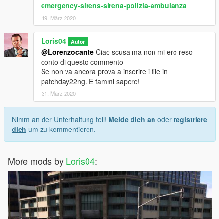
emergency-sirens-sirena-polizia-ambulanza
19. März 2020
Loris04
Autor
@Lorenzocante
Ciao scusa ma non mi ero reso
conto di questo commento
Se non va ancora prova a inserire i file in
patchday22ng. E fammi sapere!
31. März 2020
Nimm an der Unterhaltung teil!
Melde dich an
oder
registriere
dich
um zu kommentieren.
More mods by
Loris04
: