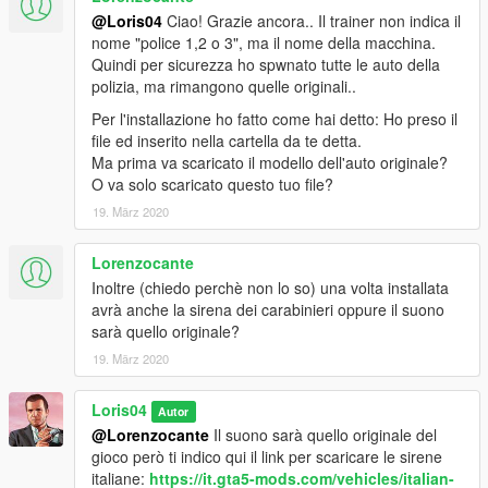
@Loris04
Ciao! Grazie ancora.. Il trainer non indica il
nome "police 1,2 o 3", ma il nome della macchina.
Quindi per sicurezza ho spwnato tutte le auto della
polizia, ma rimangono quelle originali..
Per l'installazione ho fatto come hai detto: Ho preso il
file ed inserito nella cartella da te detta.
Ma prima va scaricato il modello dell'auto originale?
O va solo scaricato questo tuo file?
19. März 2020
Lorenzocante
Inoltre (chiedo perchè non lo so) una volta installata
avrà anche la sirena dei carabinieri oppure il suono
sarà quello originale?
19. März 2020
Loris04
Autor
@Lorenzocante
Il suono sarà quello originale del
gioco però ti indico qui il link per scaricare le sirene
italiane:
https://it.gta5-mods.com/vehicles/italian-