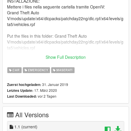
INSTALLAZIONE:
Mettere i files nella seguente cartella tramite OpenIV:
Grand Theft Auto
V/mods/update/x64/dlcpacks/patchday22ng/dlc.rpf/x64/levels/g
ta5/vehicles.rpf
Put the files in this folder: Grand Theft Auto
V/mods/update/x64/dlcpacks/patchday22ng/dlc.rpf/x64/levels/g
ta5/vehicles.rpf
Show Full Description
Divertitevi!
CAR
EMERGENCY
MASERATI
31. Januar 2019
Zuerst hochgeladen:
17. März 2020
Letztes Update:
vor 2 Tagen
Last Downloaded:
All Versions
1.1
(current)