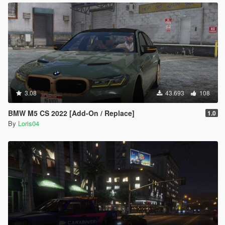
3.08
43.693
108
BMW M5 CS 2022 [Add-On / Replace]
1.0
By
Loris04