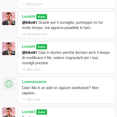
1. Februar 2019
Loris04
Autor
@kiko81
Grazie per il consiglio, purtroppo no ho
molto tempo, ma appena possibile lo farò.
16. November 2019
Loris04
Autor
@kiko81
Ciao ti riscrivo perché domani avrò il tempo
di modificare il file, volevo ringraziarti per i tuoi
consigli preziosi
16. März 2020
Lorenzocante
Ciao! Ma è un add on oppure sostituisce? Non
capisco..
17. März 2020
Loris04
Autor