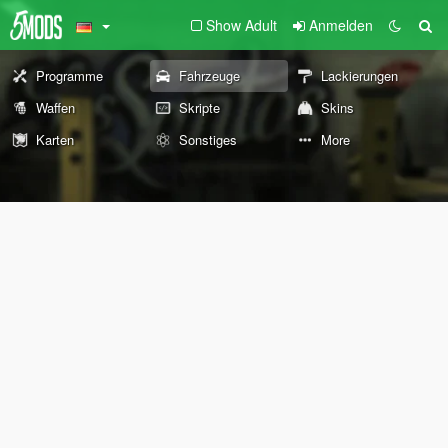
Show Adult
Anmelden
Programme
Fahrzeuge
Lackierungen
Waffen
Skripte
Skins
Karten
Sonstiges
More