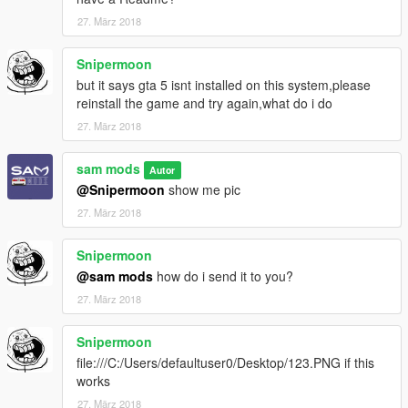
27. März 2018
Snipermoon
but it says gta 5 isnt installed on this system,please
reinstall the game and try again,what do i do
27. März 2018
sam mods
Autor
@Snipermoon
show me pic
27. März 2018
Snipermoon
@sam mods
how do i send it to you?
27. März 2018
Snipermoon
file:///C:/Users/defaultuser0/Desktop/123.PNG if this
works
27. März 2018