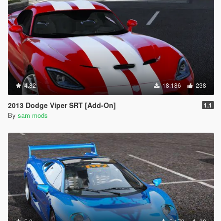
4.82
18.186
238
2013 Dodge Viper SRT [Add-On]
1.1
By
sam mods