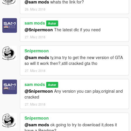
@sam mods
whats the link for?
26. März 2018
sam mods
Autor
@Snipermoon
The latest dlc if you need
27. März 2018
Snipermoon
@sam mods
ty,ima try to get the new version of GTA
so will it work then?,still cracked gta tho
27. März 2018
sam mods
Autor
@Snipermoon
Any version you can play,original and
cracked
27. März 2018
Snipermoon
@sam mods
ok going to try to download it,does it
have a Readme?