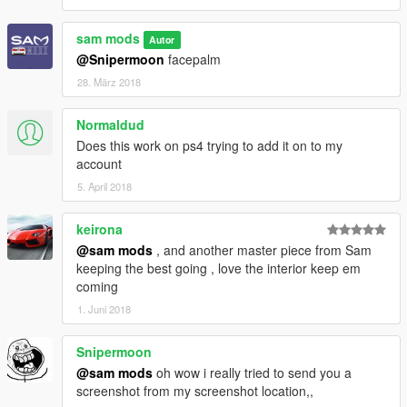
sam mods
Autor
@Snipermoon
facepalm
28. März 2018
Normaldud
Does this work on ps4 trying to add it on to my
account
5. April 2018
keirona
@sam mods
, and another master piece from Sam
keeping the best going , love the interior keep em
coming
1. Juni 2018
Snipermoon
@sam mods
oh wow i really tried to send you a
screenshot from my screenshot location,,