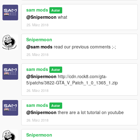
sam mods
Autor
@Snipermoon
what
25. März 2018
Snipermoon
@sam mods
read our previous comments ;-;
25. März 2018
sam mods
Autor
@Snipermoon
http://cdn.rock8.com/gta-
5/patchs/3822-GTA_V_Patch_1_0_1365_1.zip
26. März 2018
sam mods
Autor
@Snipermoon
there are a lot tutorial on youtube
26. März 2018
Snipermoon