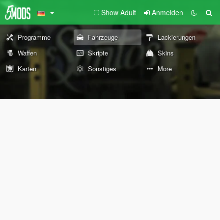
Show Adult
Anmelden
Programme
Fahrzeuge
Lackierungen
Waffen
Skripte
Skins
Karten
Sonstiges
More