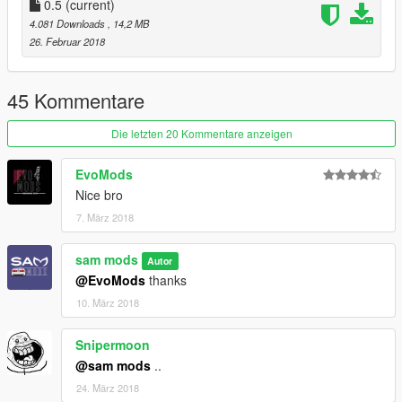
Abhi (SS,testing)
0.5
(current)
4.081 Downloads
, 14,2 MB
Evomods (Brakable glass)
26. Februar 2018
Ajay (Support)
45 Kommentare
xX_Racer_Xx (Support)
Die letzten 20 Kommentare anzeigen
Riko OverFender (Support)
EvoMods
GTA 5 modding community
Nice bro
7. März 2018
SAMMODS2K18
sam mods
Autor
@EvoMods
thanks
10. März 2018
Snipermoon
@sam mods
..
24. März 2018