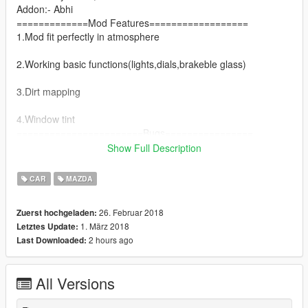
Addon:- Abhi
=============Mod Features==================
1.Mod fit perfectly in atmosphere
2.Working basic functions(lights,dials,brakeble glass)
3.Dirt mapping
4.Window tint
=======================Bugs================
1.LQ interior
Show Full Description
2.Engine took from fc savanna
CAR
MAZDA
3.No burn area I guess
26. Februar 2018
Zuerst hochgeladen:
1. März 2018
Letztes Update:
4.Player hands are not on steer
2 hours ago
Last Downloaded:
ETC..
=============Thanks to=====================
All Versions
Tone bee (great teacher)