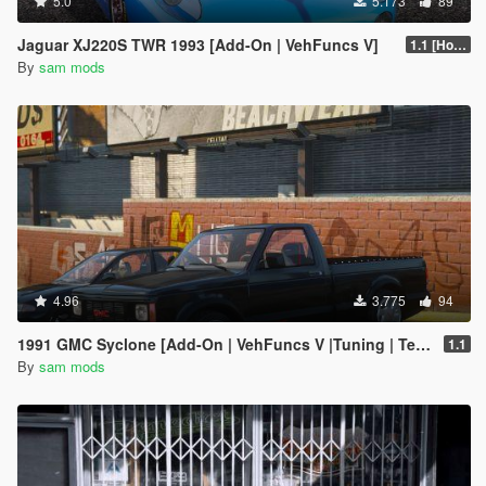
5.0
5.173
89
Jaguar XJ220S TWR 1993 [Add-On | VehFuncs V]
1.1 [Hotfix]
By
sam mods
4.96
3.775
94
1991 GMC Syclone [Add-On | VehFuncs V |Tuning | Template]
1.1
By
sam mods