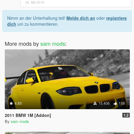
26. Mai 2019
Nimm an der Unterhaltung teil!
Melde dich an
oder
registriere
dich
um zu kommentieren.
More mods by
sam mods
:
4.85
15.406
156
2011 BMW 1M [Addon]
1.2
By
sam mods