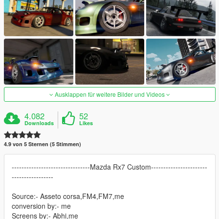
Ausklappen für weitere Bilder und Videos
4.082
52
Downloads
Likes
4.9 von 5 Sternen (5 Stimmen)
--------------------------------Mazda Rx7 Custom-----------------------
-----------------
Source:- Asseto corsa,FM4,FM7,me
conversion by:- me
Screens by:- Abhi,me