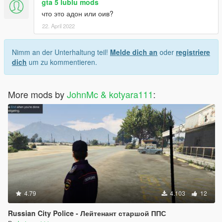
gta 5 lublu mods
что это адон или оив?
22. April 2022
Nimm an der Unterhaltung teil!
Melde dich an
oder
registriere
dich
um zu kommentieren.
More mods by
JohnMc & kotyara111
:
4.79
4.103
12
Russian City Police - Лейтенант старшой ППС