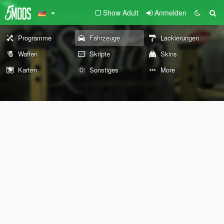
Show Adult
Anmelden
Programme
Fahrzeuge
Lackierungen
Waffen
Skripte
Skins
Karten
Sonstiges
More