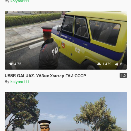
By
kotyara111
4.75
1.479
8
USSR GAI UAZ. УАЗик Хантер ГАИ СССР
1.0
By
kotyara111