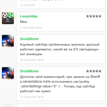
3. Juni 2018
Leopoldas
Nice.
2. November 2019
DroidStorm
Корявый лайтбар проблесковых маячков, красный
работает адекватно, синий же на 2/3 светодиода+
нет анимации.
20. November 2019
DroidStorm
Дополню свой комментарий, при замене на Sheriff
в carvariations.meta использовать настройку
<sirenSettings value="2" /> . Теперь лэд лайтбар
работает как нужно.
17. Dezember 2019