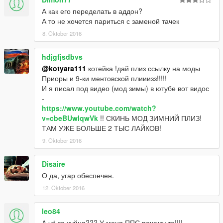
А как его переделать в аддон?
А то не хочется париться с заменой тачек
8. Oktober 2016
hdjgfjsdbvs
@kotyara111
котейка !дай плиз ссылку на моды
Приоры и 9-ки ментовской плииизз!!!!!
И я писал под видео (мод зимы) в ютубе вот видос
-
https://www.youtube.com/watch?
v=cbeBUwIqwVk
!! СКИНЬ МОД ЗИМНИЙ ПЛИЗ!
ТАМ УЖЕ БОЛЬШЕ 2 ТЫС ЛАЙКОВ!
9. Oktober 2016
Disaire
О да, угар обеспечен.
12. Oktober 2016
leo84
А чё за хуйня??? У меня ППС почему то!!!!