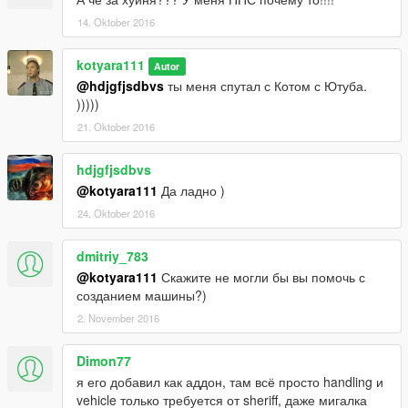
14. Oktober 2016
kotyara111
Autor
@hdjgfjsdbvs
ты меня спутал с Котом с Ютуба.
)))))
21. Oktober 2016
hdjgfjsdbvs
@kotyara111
Да ладно )
24. Oktober 2016
dmitriy_783
@kotyara111
Скажите не могли бы вы помочь с
созданием машины?)
2. November 2016
Dimon77
я его добавил как аддон, там всё просто handling и
vehicle только требуется от sheriff, даже мигалка