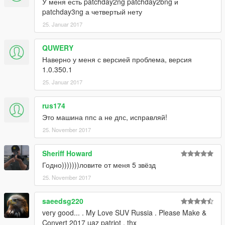
У меня есть patchday2ng patchday2bng и
patchday3ng а четвертый нету
25. Januar 2017
QUWERY
Наверно у меня с версией проблема, версия
1.0.350.1
25. Januar 2017
rus174
Это машина ппс а не дпс, исправляй!
25. November 2017
Sheriff Howard
Годно)))))))ловите от меня 5 звёзд
25. November 2017
saeedsg220
very good... . My Love SUV Russia . Please Make &
Convert 2017 uaz patriot . thx