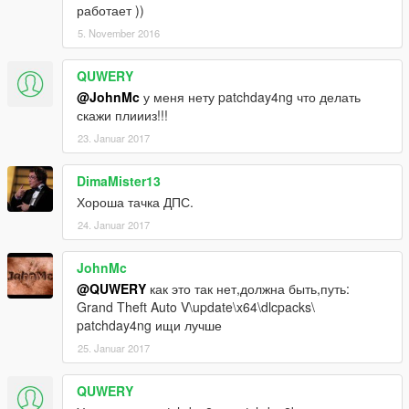
работает ))
5. November 2016
QUWERY
@JohnMc
у меня нету patchday4ng что делать
скажи плиииз!!!
23. Januar 2017
DimaMister13
Хороша тачка ДПС.
24. Januar 2017
JohnMc
@QUWERY
как это так нет,должна быть,путь:
Grand Theft Auto V\update\x64\dlcpacks\
patchday4ng ищи лучше
25. Januar 2017
QUWERY