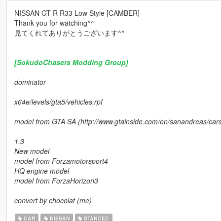
NISSAN GT-R R33 Low Style [CAMBER]
Thank you for watching^^
見てくれてありがとうございます^^
[SokudoChasers Modding Group]
dominator
x64e/levels/gta5/vehicles.rpf
model from GTA SA (http://www.gtainside.com/en/sanandreas/cars
1.3
New model
model from Forzamotorsport4
HQ engine model
model from ForzaHorizon3
convert by chocolat (me)
CAR
NISSAN
STANCED