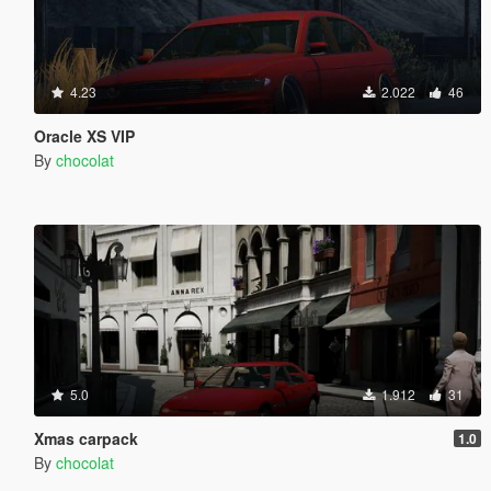
4.23
2.022
46
Oracle XS VIP
By
chocolat
5.0
1.912
31
Xmas carpack
1.0
By
chocolat