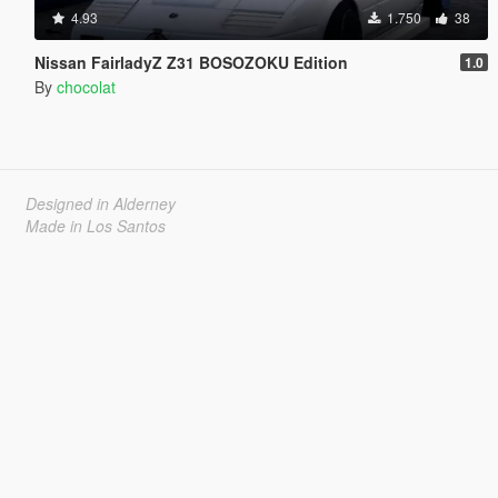
4.93
1.750
38
Nissan FairladyZ Z31 BOSOZOKU Edition
1.0
By
chocolat
Designed in Alderney
Made in Los Santos