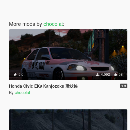
More mods by
chocolat
:
5.0
4.092
58
Honda Civic EK9 Kanjozoku 環状族
1.3
By
chocolat