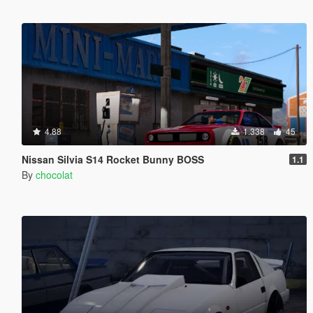
4.88
1.338
45
Nissan Silvia S14 Rocket Bunny BOSS
1.1
By
chocolat