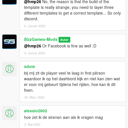
@hmp26
No, the reason is that the build of the
template is really strange, you need to layer three
different templates to get a correct template... So only
discord.
6. Januar 2020
SizzGames-Mods
Autor
@hmp26
Or Facebook is fine as well :D
6. Januar 2020
xdute
bij mij zit de player veel te laag in first pêrson
waardoor ik op het dashbord kijk en niet kan zien wat
er voor mij gebeurt tijdens het rijden, hoe kan ik dit
fixen.
29. März 2020
alessio2602
hoe zet ik de sirenen aan als ik vragen mag
3. Mai 2020