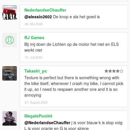
NederlandseChauffer
@alessio2602
De knop e als het goed is
28. Mai 2020
RJ Games
Bij mij doen de Lichten op de motor het niet en ELS
werkt niet
15. Juli 2020
Takashi_pc
Texture is perfect but there is something wrong with
the bike itself, whenever I crash my bike, I cannot pick
it up, so I need to respawn another one and it is so
annoying
27. August 2020
IllegalePool44
@NederlandseChauffer
j is voor blauw k is stop volg
L is voor oranje en G is voor sirene