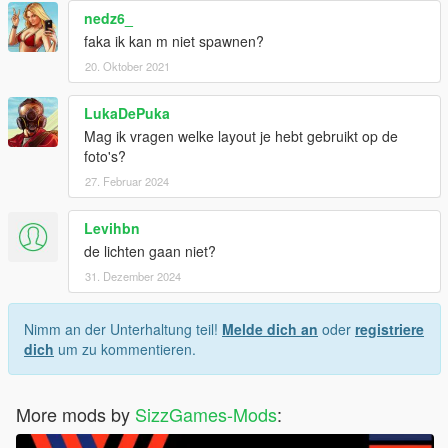
nedz6_
faka ik kan m niet spawnen?
20. Oktober 2021
LukaDePuka
Mag ik vragen welke layout je hebt gebruikt op de
foto's?
27. Februar 2024
Levihbn
de lichten gaan niet?
31. Dezember 2024
Nimm an der Unterhaltung teil!
Melde dich an
oder
registriere
dich
um zu kommentieren.
More mods by
SizzGames-Mods
: