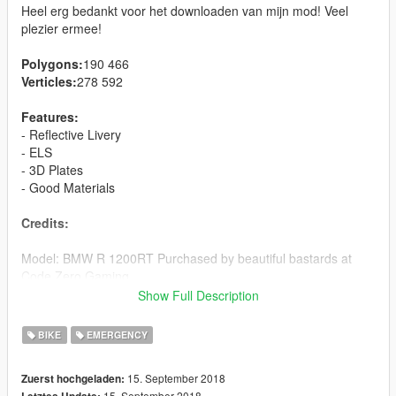
Heel erg bedankt voor het downloaden van mijn mod! Veel
plezier ermee!
Polygons:
190 466
Verticles:
278 592
Features:
- Reflective Livery
- ELS
- 3D Plates
- Good Materials
Credits:
Model: BMW R 1200RT Purchased by beautiful bastards at
Code Zero Gaming
Converted by: Thehurk
Show Full Description
Plates: SizzGamesMods - Iddo
Skin: SizzGamesMods - Iddo
BIKE
EMERGENCY
Textures: SizzGamesMods - Iddo & Thehurk
Materials: SizzGamesMods - Iddo & Thehurk
15. September 2018
Zuerst hochgeladen:
Collisions: Thehurk
15. September 2018