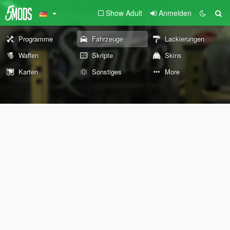
Show Adult
Anmelden
Programme
Fahrzeuge
Lackierungen
Waffen
Skripte
Skins
Karten
Sonstiges
More