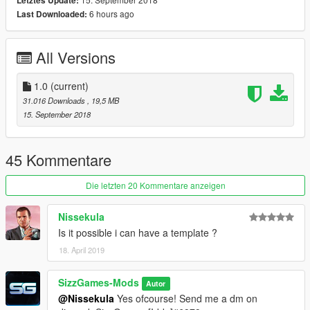
Letztes Update:
Police extra things: SizzGamesMods - Iddo
6 hours ago
Last Downloaded:
Screenshots: GTAVLSPDFRANDMORE - Ruben!
All Versions
1.0
(current)
31.016 Downloads
, 19,5 MB
15. September 2018
45 Kommentare
Die letzten 20 Kommentare anzeigen
Nissekula
Is it possible i can have a template ?
18. April 2019
SizzGames-Mods
Autor
@Nissekula
Yes ofcourse! Send me a dm on