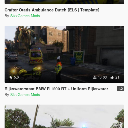
Crafter Otaris Ambulance Dutch [ELS | Template]
By
SizzGames-Mods
5.0
1.403
21
Rijkswaterstaat BMW R 1200 RT + Uniform Rijkswaterstaat [Orange or blue lights]
1.2
By
SizzGames-Mods