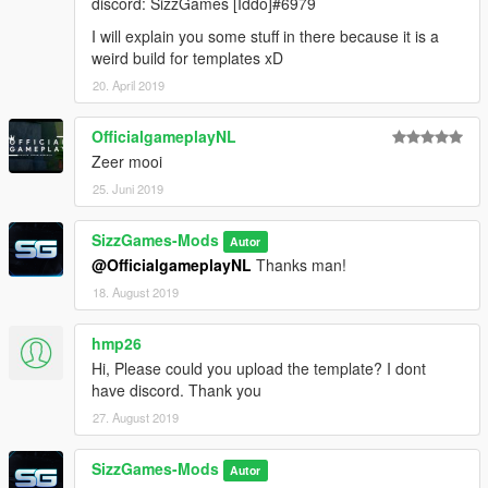
discord: SizzGames [Iddo]#6979
I will explain you some stuff in there because it is a
weird build for templates xD
20. April 2019
OfficialgameplayNL
Zeer mooi
25. Juni 2019
SizzGames-Mods
Autor
@OfficialgameplayNL
Thanks man!
18. August 2019
hmp26
Hi, Please could you upload the template? I dont
have discord. Thank you
27. August 2019
SizzGames-Mods
Autor