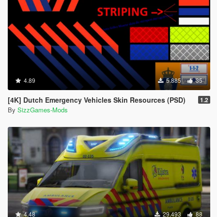
4.89
5.885
35
[4K] Dutch Emergency Vehicles Skin Resources (PSD)
1.2
By
SizzGames-Mods
4.48
29.493
88