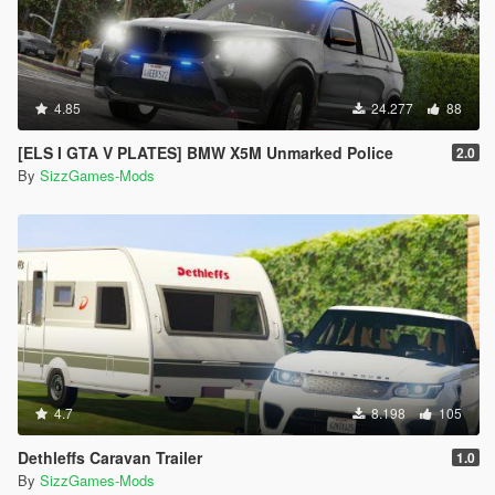
4.85
24.277
88
[ELS I GTA V PLATES] BMW X5M Unmarked Police
2.0
By
SizzGames-Mods
4.7
8.198
105
Dethleffs Caravan Trailer
1.0
By
SizzGames-Mods