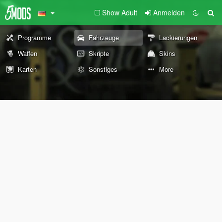
Show Adult
Anmelden
Programme
Fahrzeuge
Lackierungen
Waffen
Skripte
Skins
Karten
Sonstiges
More