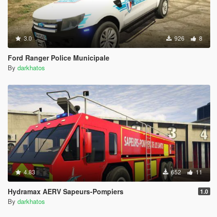
3.0
926
8
Ford Ranger Police Municipale
By
darkhatos
4.83
652
11
Hydramax AERV Sapeurs-Pompiers
1.0
By
darkhatos