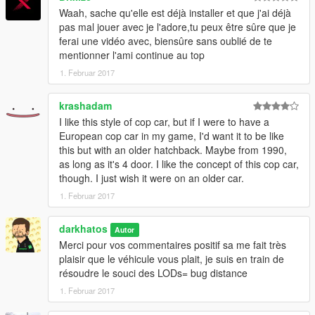
Waah, sache qu'elle est déjà installer et que j'ai déjà
pas mal jouer avec je l'adore,tu peux être sûre que je
ferai une vidéo avec, biensûre sans oublié de te
mentionner l'ami continue au top
1. Februar 2017
krashadam
I like this style of cop car, but if I were to have a
European cop car in my game, I'd want it to be like
this but with an older hatchback. Maybe from 1990,
as long as it's 4 door. I like the concept of this cop car,
though. I just wish it were on an older car.
1. Februar 2017
darkhatos
Autor
Merci pour vos commentaires positif sa me fait très
plaisir que le véhicule vous plait, je suis en train de
résoudre le souci des LODs= bug distance
1. Februar 2017