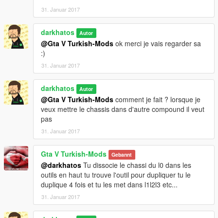
31. Januar 2017
darkhatos
Autor
@Gta V Turkish-Mods
ok merci je vais regarder sa
:)
31. Januar 2017
darkhatos
Autor
@Gta V Turkish-Mods
comment je fait ? lorsque je
veux mettre le chassis dans d'autre compound il veut
pas
31. Januar 2017
Gta V Turkish-Mods
Gebannt
@darkhatos
Tu dissocie le chassi du l0 dans les
outils en haut tu trouve l'outil pour dupliquer tu le
duplique 4 fois et tu les met dans l1l2l3 etc...
31. Januar 2017