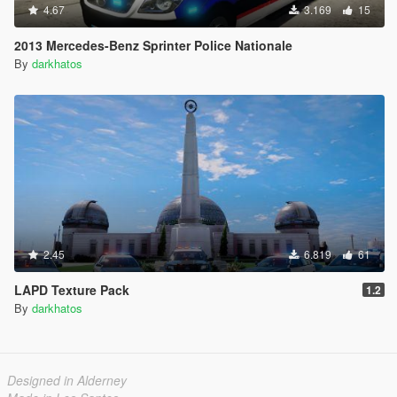
4.67
3.169
15
2013 Mercedes-Benz Sprinter Police Nationale
By
darkhatos
2.45
6.819
61
LAPD Texture Pack
1.2
By
darkhatos
Designed in Alderney