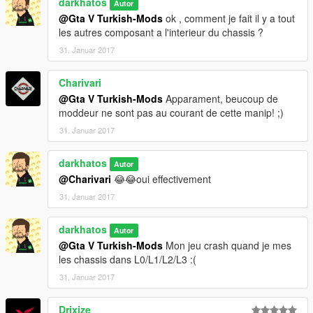
darkhatos
Autor
@Gta V Turkish-Mods
ok , comment je fait il y a tout
les autres composant a l'interieur du chassis ?
31. Januar 2017
Charivari
@Gta V Turkish-Mods
Apparament, beucoup de
moddeur ne sont pas au courant de cette manip! ;)
31. Januar 2017
darkhatos
Autor
@Charivari
😂😂oui effectivement
31. Januar 2017
darkhatos
Autor
@Gta V Turkish-Mods
Mon jeu crash quand je mes
les chassis dans L0/L1/L2/L3 :(
31. Januar 2017
Drixize