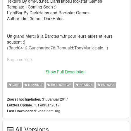
Texture By dmi-3d.net, DarkHatos,Rockstar Games
Template : Coming Soon :)
LightBar By DarkHatos and Rockstar Games
Author: dmi-3d.net, DarkHatos
Un grand Merci à la Baroteam.fr pour leurs aides et leurs
soutient ;)
(Baud0412;Guncharted78;Romuald;TonyMunicipale...)
Bug a corrigé:
- Compteur
Show Full Description
BON JEU ;)
CAR
RENAULT
EMERGENCY
FRANCE
EUROPE
Mise à jour 1.2
31. Januar 2017
Zuerst hochgeladen:
1. Februar 2017
Letztes Update:
- LODs distance corrigé le véhicule ne disparait plus du tout
vor einem Tag
Last Downloaded:
- debug de quelque texture !
- correction de collision pare choc avant
All Versions