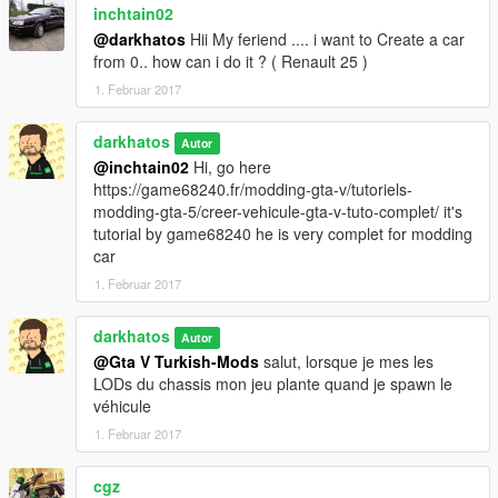
inchtain02
@darkhatos
Hii My feriend .... i want to Create a car
from 0.. how can i do it ? ( Renault 25 )
1. Februar 2017
darkhatos
Autor
@inchtain02
Hi, go here
https://game68240.fr/modding-gta-v/tutoriels-
modding-gta-5/creer-vehicule-gta-v-tuto-complet/ it's
tutorial by game68240 he is very complet for modding
car
1. Februar 2017
darkhatos
Autor
@Gta V Turkish-Mods
salut, lorsque je mes les
LODs du chassis mon jeu plante quand je spawn le
véhicule
1. Februar 2017
cgz