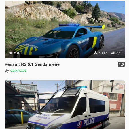
5.0
6.446
27
Renault RS 0.1 Gendarmerie
1.0
By
darkhatos