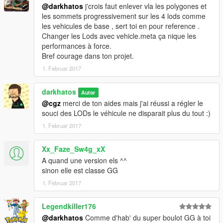
@darkhatos
j'crois faut enlever vla les polygones et
les sommets progressivement sur les 4 lods comme
les vehicules de base , sert toi en pour reference .
Changer les Lods avec vehicle.meta ça nique les
performances à force.
Bref courage dans ton projet.
1. Februar 2017
darkhatos
Autor
@cgz
merci de ton aides mais j'ai réussi a régler le
souci des LODs le véhicule ne disparait plus du tout :)
1. Februar 2017
Xx_Faze_Sw4g_xX
A quand une version els ^^
sinon elle est classe GG
1. Februar 2017
Legendkiller176
@darkhatos
Comme d'hab' du super boulot GG à toi