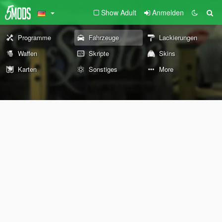
Show Adult
Anmelden
Programme
Fahrzeuge
Lackierungen
Waffen
Skripte
Skins
Karten
Sonstiges
More