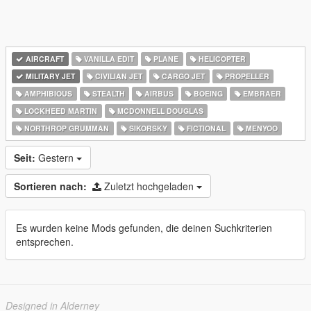
AIRCRAFT
VANILLA EDIT
PLANE
HELICOPTER
MILITARY JET
CIVILIAN JET
CARGO JET
PROPELLER
AMPHIBIOUS
STEALTH
AIRBUS
BOEING
EMBRAER
LOCKHEED MARTIN
MCDONNELL DOUGLAS
NORTHROP GRUMMAN
SIKORSKY
FICTIONAL
MENYOO
Seit:
Gestern
Sortieren nach:
Zuletzt hochgeladen
Es wurden keine Mods gefunden, die deinen Suchkriterien
entsprechen.
Designed in Alderney