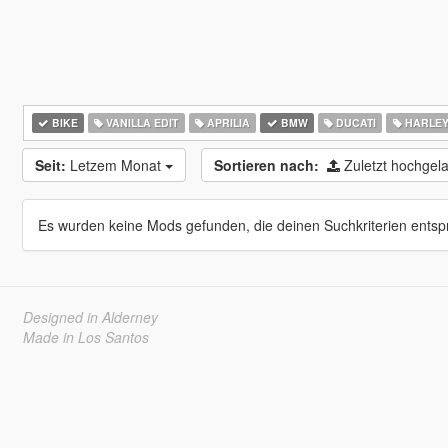
BIKE
VANILLA EDIT
APRILIA
BMW
DUCATI
HARLEY
Seit:
Letzem Monat
Sortieren nach:
Zuletzt hochge
Es wurden keine Mods gefunden, die deinen Suchkriterien entsp
Designed in Alderney
Made in Los Santos