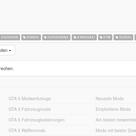
 DAVIDSON
HONDA
HUSQVARNA
KAWASAKI
KTM
SUZUKI
laden
rechen.
GTA 5 Modwerkzeuge
Neueste Mods
GTA 5 Fahrzeugmods
Empfohlene Mods
GTA 5 Fahrzeuglackierungen
Am besten bewertet
GTA 5 Waffenmods
Mods mit bester Do