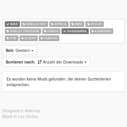
BIKE
VANILLA EDIT
APRILIA
BMW
DUCATI
HARLEY DAVIDSON
HONDA
HUSQVARNA
KAWASAKI
KTM
SUZUKI
YAMAHA
Seit:
Gestern
Sortieren nach:
Anzahl der Downloads
Es wurden keine Mods gefunden, die deinen Suchkriterien
entsprechen.
Designed in Alderney
Made in Los Santos