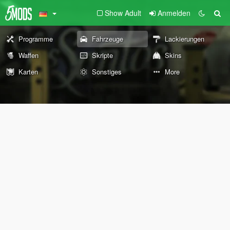
Show Adult
Anmelden
Programme
Fahrzeuge
Lackierungen
Waffen
Skripte
Skins
Karten
Sonstiges
More