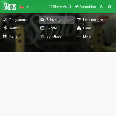
Show Adult
Anmelden
Programme
Fahrzeuge
Lackierungen
Waffen
Skripte
Skins
Karten
Sonstiges
More