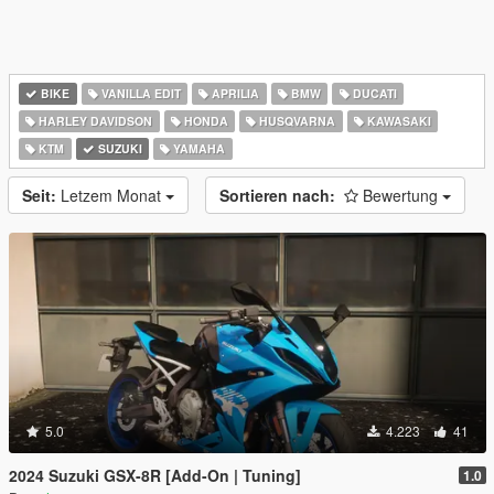
BIKE
VANILLA EDIT
APRILIA
BMW
DUCATI
HARLEY DAVIDSON
HONDA
HUSQVARNA
KAWASAKI
KTM
SUZUKI
YAMAHA
Seit:
Letzem Monat
Sortieren nach:
Bewertung
5.0
4.223
41
2024 Suzuki GSX-8R [Add-On | Tuning]
1.0