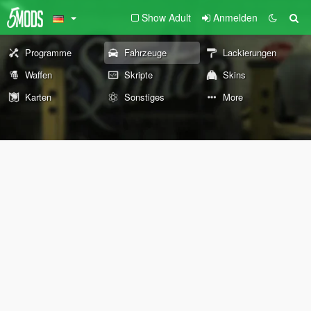
Show Adult
Anmelden
Programme
Fahrzeuge
Lackierungen
Waffen
Skripte
Skins
Karten
Sonstiges
More