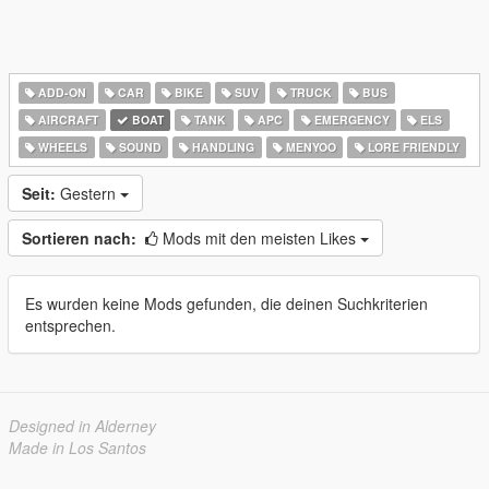
ADD-ON
CAR
BIKE
SUV
TRUCK
BUS
AIRCRAFT
BOAT
TANK
APC
EMERGENCY
ELS
WHEELS
SOUND
HANDLING
MENYOO
LORE FRIENDLY
Seit:
Gestern
Sortieren nach:
Mods mit den meisten Likes
Es wurden keine Mods gefunden, die deinen Suchkriterien
entsprechen.
Designed in Alderney
Made in Los Santos