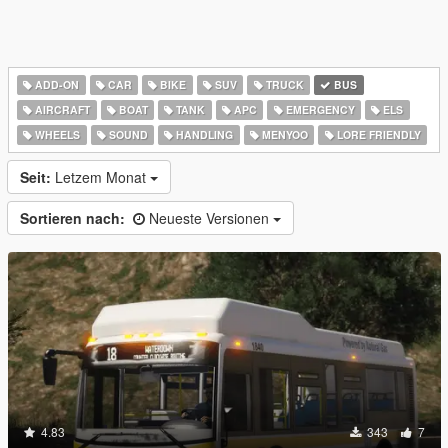
ADD-ON
CAR
BIKE
SUV
TRUCK
BUS
AIRCRAFT
BOAT
TANK
APC
EMERGENCY
ELS
WHEELS
SOUND
HANDLING
MENYOO
LORE FRIENDLY
Seit:
Letzem Monat
Sortieren nach:
Neueste Versionen
4.83
343
7