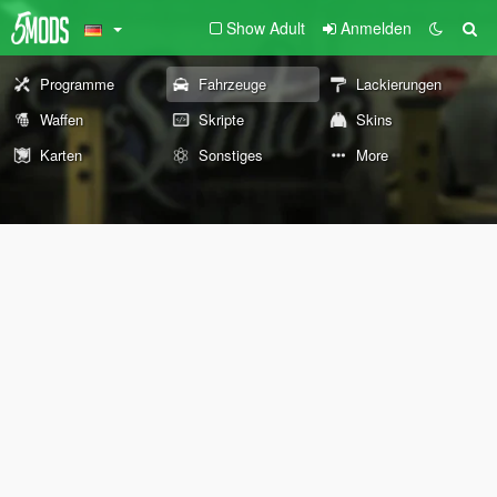
Show Adult
Anmelden
Programme
Fahrzeuge
Lackierungen
Waffen
Skripte
Skins
Karten
Sonstiges
More