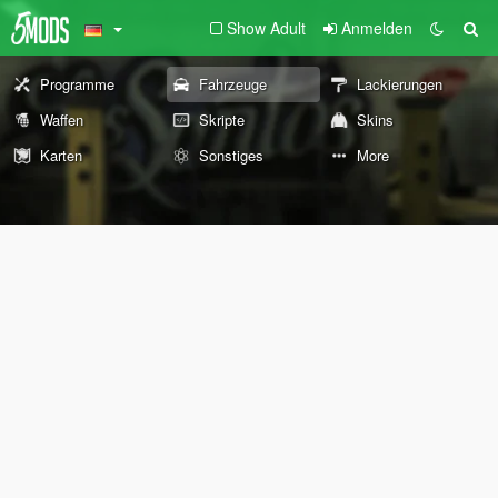
Show Adult
Anmelden
Programme
Fahrzeuge
Lackierungen
Waffen
Skripte
Skins
Karten
Sonstiges
More