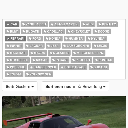
CAR
VANILLA EDIT
ASTON MARTIN
AUDI
BENTLEY
BMW
BUGATTI
CADILLAC
CHEVROLET
DODGE
FERRARI
FORD
HONDA
HUMMER
HYUNDAI
INFINITI
JAGUAR
JEEP
LAMBORGHINI
LEXUS
MASERATI
MAZDA
MCLAREN
MERCEDES-BENZ
MITSUBISHI
NISSAN
PAGANI
PEUGEOT
PONTIAC
PORSCHE
RANGE ROVER
ROLLS ROYCE
SUBARU
TOYOTA
VOLKSWAGEN
Seit:
Gestern
Sortieren nach:
Bewertung