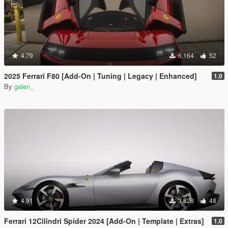
4.79
6.164
52
2025 Ferrari F80 [Add-On | Tuning | Legacy | Enhanced]
1.0
By
galen_
4.91
3.828
48
Ferrari 12Cilindri Spider 2024 [Add-On | Template | Extras]
1.0