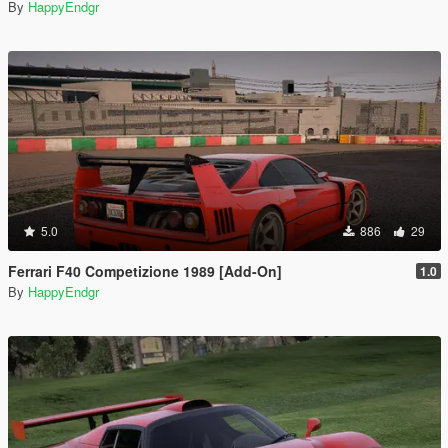
By
HappyEndgr
5.0
886
29
Ferrari F40 Competizione 1989 [Add-On]
1.0
By
HappyEndgr