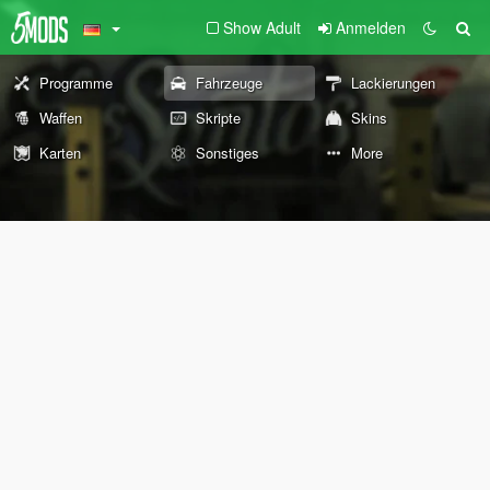
Show Adult
Anmelden
Programme
Fahrzeuge
Lackierungen
Waffen
Skripte
Skins
Karten
Sonstiges
More