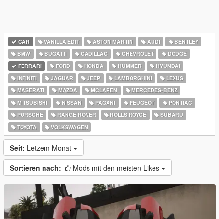
CAR
VANILLA EDIT
ASTON MARTIN
AUDI
BENTLEY
BMW
BUGATTI
CADILLAC
CHEVROLET
DODGE
FERRARI
FORD
HONDA
HUMMER
HYUNDAI
INFINITI
JAGUAR
JEEP
LAMBORGHINI
LEXUS
MASERATI
MAZDA
MCLAREN
MERCEDES-BENZ
MITSUBISHI
NISSAN
PAGANI
PEUGEOT
PONTIAC
PORSCHE
RANGE ROVER
ROLLS ROYCE
SUBARU
TOYOTA
VOLKSWAGEN
Seit:
Letzem Monat
Sortieren nach:
Mods mit den meisten Likes