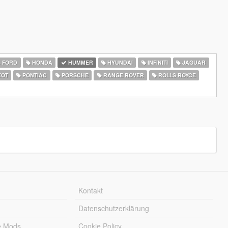
FORD
HONDA
HUMMER
HYUNDAI
INFINITI
JAGUAR
EOT
PONTIAC
PORSCHE
RANGE ROVER
ROLLS ROYCE
Kontakt
Datenschutzerklärung
e Mods
Cookie Policy