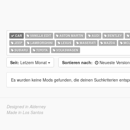
CAR
VANILLA EDIT
ASTON MARTIN
AUDI
BENTLEY
JEEP
LAMBORGHINI
LEXUS
MASERATI
MAZDA
MCL
SUBARU
TOYOTA
VOLKSWAGEN
Seit:
Letzem Monat
Sortieren nach:
Neueste Versio
Es wurden keine Mods gefunden, die deinen Suchkriterien entsp
Designed in Alderney
Made in Los Santos