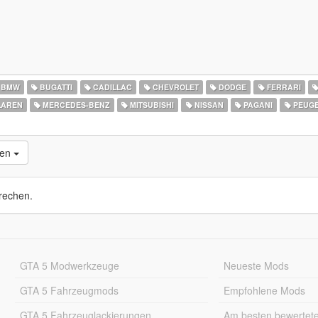
BMW
BUGATTI
CADILLAC
CHEVROLET
DODGE
FERRARI
AREN
MERCEDES-BENZ
MITSUBISHI
NISSAN
PAGANI
PEUG
nen
rechen.
GTA 5 Modwerkzeuge
Neueste Mods
GTA 5 Fahrzeugmods
Empfohlene Mods
GTA 5 Fahrzeuglackierungen
Am besten bewertet