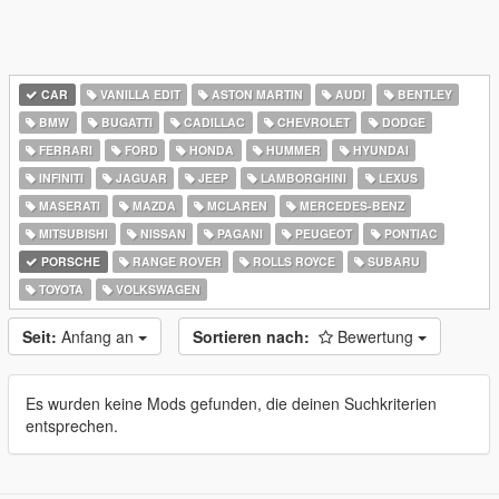
CAR
VANILLA EDIT
ASTON MARTIN
AUDI
BENTLEY
BMW
BUGATTI
CADILLAC
CHEVROLET
DODGE
FERRARI
FORD
HONDA
HUMMER
HYUNDAI
INFINITI
JAGUAR
JEEP
LAMBORGHINI
LEXUS
MASERATI
MAZDA
MCLAREN
MERCEDES-BENZ
MITSUBISHI
NISSAN
PAGANI
PEUGEOT
PONTIAC
PORSCHE
RANGE ROVER
ROLLS ROYCE
SUBARU
TOYOTA
VOLKSWAGEN
Seit:
Anfang an
Sortieren nach:
Bewertung
Es wurden keine Mods gefunden, die deinen Suchkriterien
entsprechen.