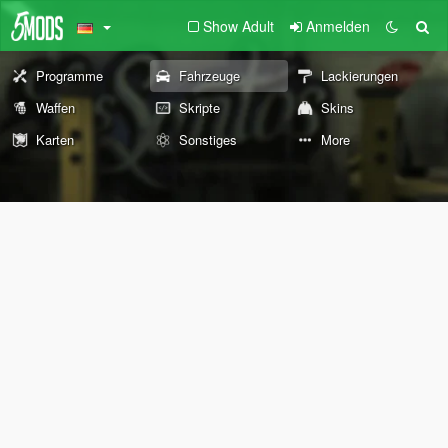
Show Adult
Anmelden
Programme
Fahrzeuge
Lackierungen
Waffen
Skripte
Skins
Karten
Sonstiges
More